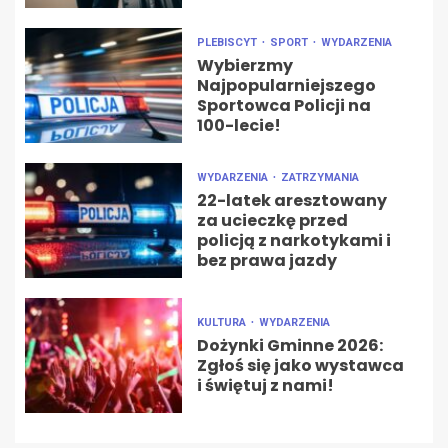
PLEBISCYT
SPORT
WYDARZENIA
Wybierzmy
Najpopularniejszego
Sportowca Policji na
100-lecie!
WYDARZENIA
ZATRZYMANIA
22-latek aresztowany
za ucieczkę przed
policją z narkotykami i
bez prawa jazdy
KULTURA
WYDARZENIA
Dożynki Gminne 2026:
Zgłoś się jako wystawca
i świętuj z nami!