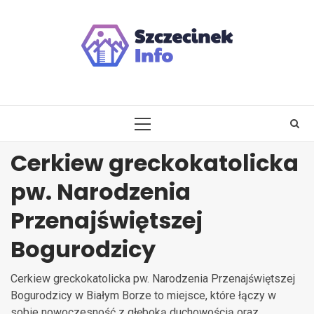
Skip
to
content
PRIMARY
MENU
Cerkiew greckokatolicka
pw. Narodzenia
Przenajświętszej
Bogurodzicy
Cerkiew greckokatolicka pw. Narodzenia Przenajświętszej
Bogurodzicy w Białym Borze to miejsce, które łączy w
sobie nowoczesność z głęboką duchowością oraz