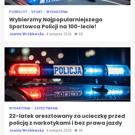
PLEBISCYT
SPORT
WYDARZENIA
Wybierzmy Najpopularniejszego
Sportowca Policji na 100-lecie!
Joanna Wróblewska
4 sierpnia 2026
50
WYDARZENIA
ZATRZYMANIA
22-latek aresztowany za ucieczkę przed
policją z narkotykami i bez prawa jazdy
Joanna Wróblewska
4 sierpnia 2026
36