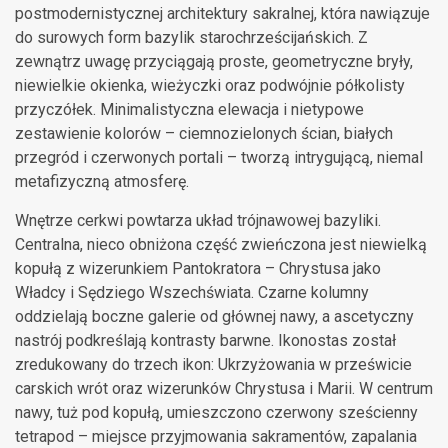
postmodernistycznej architektury sakralnej, która nawiązuje
do surowych form bazylik starochrześcijańskich. Z
zewnątrz uwagę przyciągają proste, geometryczne bryły,
niewielkie okienka, wieżyczki oraz podwójnie półkolisty
przyczółek. Minimalistyczna elewacja i nietypowe
zestawienie kolorów – ciemnozielonych ścian, białych
przegród i czerwonych portali – tworzą intrygującą, niemal
metafizyczną atmosferę.
Wnętrze cerkwi powtarza układ trójnawowej bazyliki.
Centralna, nieco obniżona część zwieńczona jest niewielką
kopułą z wizerunkiem Pantokratora – Chrystusa jako
Władcy i Sędziego Wszechświata. Czarne kolumny
oddzielają boczne galerie od głównej nawy, a ascetyczny
nastrój podkreślają kontrasty barwne. Ikonostas został
zredukowany do trzech ikon: Ukrzyżowania w prześwicie
carskich wrót oraz wizerunków Chrystusa i Marii. W centrum
nawy, tuż pod kopułą, umieszczono czerwony sześcienny
tetrapod – miejsce przyjmowania sakramentów, zapalania