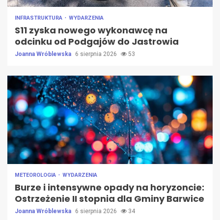
INFRASTRUKTURA
WYDARZENIA
S11 zyska nowego wykonawcę na
odcinku od Podgajów do Jastrowia
Joanna Wróblewska
6 sierpnia 2026
53
METEOROLOGIA
WYDARZENIA
Burze i intensywne opady na horyzoncie:
Ostrzeżenie II stopnia dla Gminy Barwice
Joanna Wróblewska
6 sierpnia 2026
34