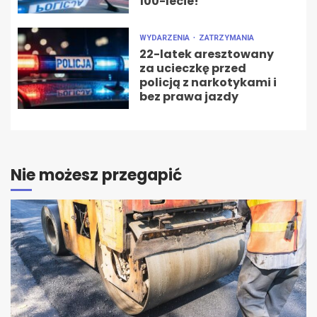
100-lecie!
WYDARZENIA
ZATRZYMANIA
22-latek aresztowany
za ucieczkę przed
policją z narkotykami i
bez prawa jazdy
Nie możesz przegapić