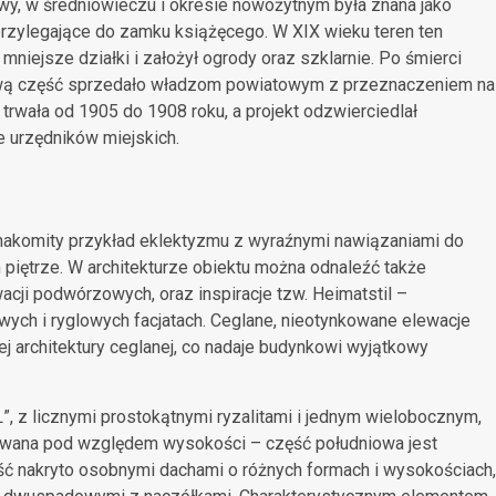
wy, w średniowieczu i okresie nowożytnym była znana jako
 przylegające do zamku książęcego. W XIX wieku teren ten
 mniejsze działki i założył ogrody oraz szklarnie. Po śmierci
iową część sprzedało władzom powiatowym z przeznaczeniem na
rwała od 1905 do 1908 roku, a projekt odzwierciedlał
e urzędników miejskich.
komity przykład eklektyzmu z wyraźnymi nawiązaniami do
 piętrze. W architekturze obiektu można odnaleźć także
cji podwórzowych, oraz inspiracje tzw. Heimatstil –
wych i ryglowych facjatach. Ceglane, nieotynkowane elewacje
iej architektury ceglanej, co nadaje budynkowi wyjątkowy
”, z licznymi prostokątnymi ryzalitami i jednym wielobocznym,
cowana pod względem wysokości – część południowa jest
ość nakryto osobnymi dachami o różnych formach i wysokościach,