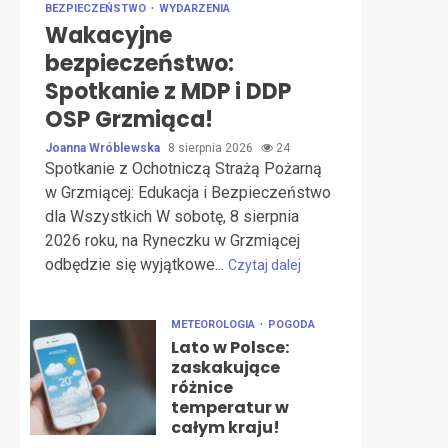
BEZPIECZEŃSTWO
WYDARZENIA
Wakacyjne
bezpieczeństwo:
Spotkanie z MDP i DDP
OSP Grzmiąca!
Joanna Wróblewska
8 sierpnia 2026
24
Spotkanie z Ochotniczą Strażą Pożarną
w Grzmiącej: Edukacja i Bezpieczeństwo
dla Wszystkich W sobotę, 8 sierpnia
2026 roku, na Ryneczku w Grzmiącej
odbędzie się wyjątkowe...
Czytaj dalej
METEOROLOGIA
POGODA
Lato w Polsce:
zaskakujące
różnice
temperatur w
całym kraju!