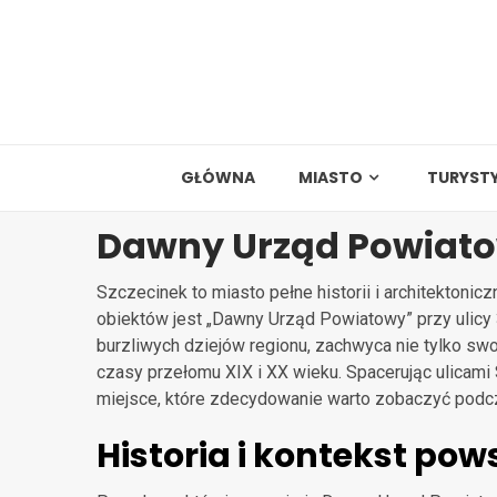
Skip
to
content
GŁÓWNA
MIASTO
TURYST
Dawny Urząd Powiat
Szczecinek to miasto pełne historii i architektonic
obiektów jest „Dawny Urząd Powiatowy” przy ulicy
burzliwych dziejów regionu, zachwyca nie tylko swoj
czasy przełomu XIX i XX wieku. Spacerując ulicami 
miejsce, które zdecydowanie warto zobaczyć podc
Historia i kontekst pow