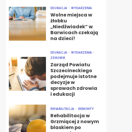
EDUKACJA
WYDARZENIA
Wolne miejsca w
żłobku
„Niedźwiadek” w
Barwicach czekają
na dzieci!
EDUKACJA
WYDARZENIA
ZDROWIE
Zarząd Powiatu
Szczecineckiego
podejmuje istotne
decyzje w
sprawach zdrowia
i edukacji
REHABILITACJA
REMONTY
Rehabilitacja w
Grzmiącej z nowym
blaskiem po