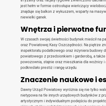
a ryzality oraz facjaty ryglowe zwieńczono dach
jest hełm w formie ostrosłupa wieńczący wieloboczn
znajduje się balkon z wykuszem, wsparty na masyw
niewielki ganek.
Wnętrza i pierwotne fu
W czasach swojej świetności budynek mieścił na 
oraz Powiatowej Kasy Oszczędności. Na piętrze zna
inspektoratu podatkowego oraz inżyniera budowy dr
powiatowego z przedsionkiem i garderobą, a także m
powozownia, stajnie oraz mieszkania dla woźnicy 
podkreślało prestiż i rangę urzędu.
Znaczenie naukowe i e
Dawny Urząd Powiatowy wyróżnia się nie tylko walo
nietypowa na tle innych urzędowych budynków z pr
artystycznym i indywidualnym podejściu do projekto