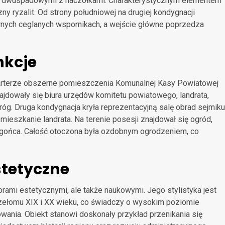
ami dwuspadowymi z naczółkami. Charakterystycznym elementem
y ryzalit. Od strony południowej na drugiej kondygnacji
nych ceglanych wspornikach, a wejście główne poprzedza
nkcje
parterze obszerne pomieszczenia Komunalnej Kasy Powiatowej
jdowały się biura urzędów komitetu powiatowego, landrata,
óg. Druga kondygnacja kryła reprezentacyjną salę obrad sejmiku
ieszkanie landrata. Na terenie posesji znajdował się ogród,
i gońca. Całość otoczona była ozdobnym ogrodzeniem, co
stetyczne
rami estetycznymi, ale także naukowymi. Jego stylistyka jest
zełomu XIX i XX wieku, co świadczy o wysokim poziomie
wania. Obiekt stanowi doskonały przykład przenikania się