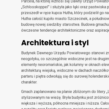
Parcela, na której wznosi się Dawny Urząd Powiato
„Schlosskoppel” i służyła jako łąki oraz pastwiska
przeszedł w ręce kupca Hutha, który podzielił go na
Hutha całość kupiło miasto Szczecinek, a połudn
budowę nowej siedziby starostwa. Budowa gmachu t
ówczesne tendencje architektoniczne oraz aspiracj
Architektura i styl
Budynek Dawnego Urzędu Powiatowego stanowi zna
neogotyku, co szczególnie widoczne jest na drugim
elementy neoromańskie, jak kolumny w oknach elewa
architekturą wiejską, widoczne w dachach naczółko
parteru i piętra odwołują się do surowej holendersk
charakter.
Gmach zaplanowano na planie zbliżonym do litery „L
stylizowanym na wieżę. Bryła budynku jest zróżni
większa i wyższa, północna mniejsza i niższa. Cał