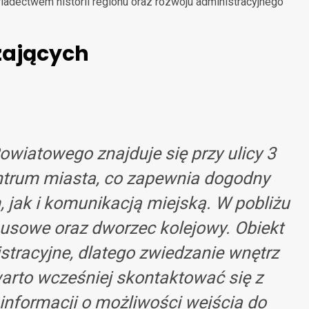
iadectwem historii regionu oraz rozwoju administracyjnego
zających
iatowego znajduje się przy ulicy 3
ntrum miasta, co zapewnia dogodny
jak i komunikacją miejską. W pobliżu
busowe oraz dworzec kolejowy. Obiekt
stracyjne, dlatego zwiedzanie wnętrz
arto wcześniej skontaktować się z
informacji o możliwości wejścia do