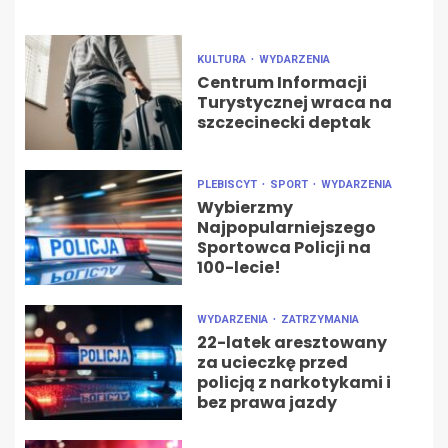
KULTURA
WYDARZENIA
Centrum Informacji
Turystycznej wraca na
szczecinecki deptak
PLEBISCYT
SPORT
WYDARZENIA
Wybierzmy
Najpopularniejszego
Sportowca Policji na
100-lecie!
WYDARZENIA
ZATRZYMANIA
22-latek aresztowany
za ucieczkę przed
policją z narkotykami i
bez prawa jazdy