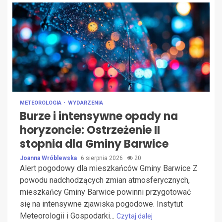
METEOROLOGIA
WYDARZENIA
Burze i intensywne opady na
horyzoncie: Ostrzeżenie II
stopnia dla Gminy Barwice
Joanna Wróblewska
6 sierpnia 2026
20
Alert pogodowy dla mieszkańców Gminy Barwice Z
powodu nadchodzących zmian atmosferycznych,
mieszkańcy Gminy Barwice powinni przygotować
się na intensywne zjawiska pogodowe. Instytut
Meteorologii i Gospodarki...
Czytaj dalej