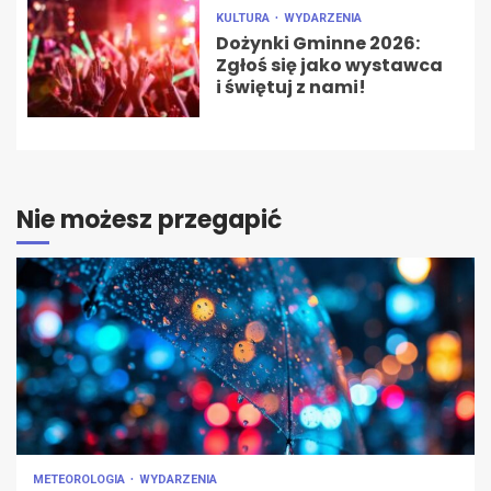
KULTURA
WYDARZENIA
Dożynki Gminne 2026:
Zgłoś się jako wystawca
i świętuj z nami!
Nie możesz przegapić
METEOROLOGIA
WYDARZENIA