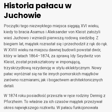
Historia pałacu w
Juchowie
Początki tego niezwykłego miejsca sięgają XVI wieku,
kiedy to bracia Asamus i Aleksander von Kleist założyli
wieś Juchowo i wznieśli pierwszą rodową siedzibę. Z
biegiem lat, majątek rozrastał się i przechodził z rąk do rąk.
W XVIII wieku na miejscu dawnej budowli powstał dwór,
który w latach 1864–1874, za sprawą Idy Seydwitz von
Kleist, został przekształcony w imponującą,
trzyskrzydłową rezydencję w stylu eklektycznym. Nowy
pałac wyróżniał się na tle innych pomorskich majątków
zarówno rozmiarami, jak i bogactwem architektonicznych
detali.
W 1874 roku posiadłość przeszła w ręce rodziny Dennig z
Pforzheim. To właśnie za ich czasów majątek przeżywał
okres największego rozkwitu. W pałacu funkcjonowała