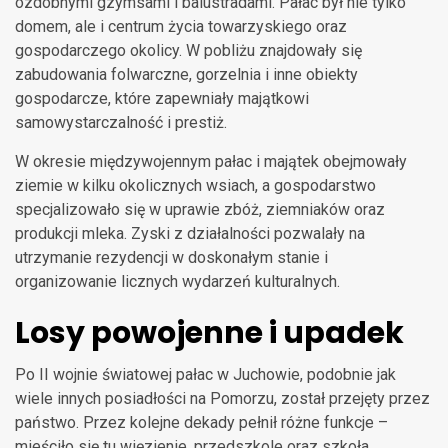
ozdobnymi gzymsami i balustradami. Pałac był nie tylko
domem, ale i centrum życia towarzyskiego oraz
gospodarczego okolicy. W pobliżu znajdowały się
zabudowania folwarczne, gorzelnia i inne obiekty
gospodarcze, które zapewniały majątkowi
samowystarczalność i prestiż.
W okresie międzywojennym pałac i majątek obejmowały
ziemie w kilku okolicznych wsiach, a gospodarstwo
specjalizowało się w uprawie zbóż, ziemniaków oraz
produkcji mleka. Zyski z działalności pozwalały na
utrzymanie rezydencji w doskonałym stanie i
organizowanie licznych wydarzeń kulturalnych.
Losy powojenne i upadek
Po II wojnie światowej pałac w Juchowie, podobnie jak
wiele innych posiadłości na Pomorzu, został przejęty przez
państwo. Przez kolejne dekady pełnił różne funkcje –
mieściło się tu więzienie, przedszkole oraz szkoła.