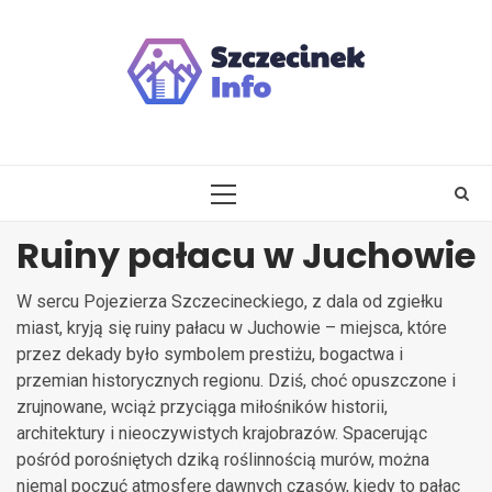
Skip
to
content
PRIMARY
MENU
Ruiny pałacu w Juchowie
W sercu Pojezierza Szczecineckiego, z dala od zgiełku
miast, kryją się ruiny pałacu w Juchowie – miejsca, które
przez dekady było symbolem prestiżu, bogactwa i
przemian historycznych regionu. Dziś, choć opuszczone i
zrujnowane, wciąż przyciąga miłośników historii,
architektury i nieoczywistych krajobrazów. Spacerując
pośród porośniętych dziką roślinnością murów, można
niemal poczuć atmosferę dawnych czasów, kiedy to pałac