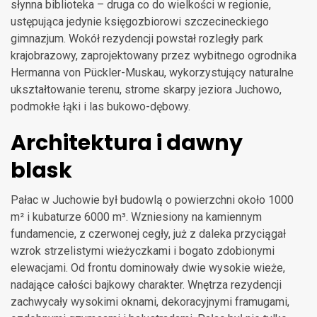
słynna biblioteka – druga co do wielkości w regionie,
ustępująca jedynie księgozbiorowi szczecineckiego
gimnazjum. Wokół rezydencji powstał rozległy park
krajobrazowy, zaprojektowany przez wybitnego ogrodnika
Hermanna von Pückler-Muskau, wykorzystujący naturalne
ukształtowanie terenu, strome skarpy jeziora Juchowo,
podmokłe łąki i las bukowo-dębowy.
Architektura i dawny
blask
Pałac w Juchowie był budowlą o powierzchni około 1000
m² i kubaturze 6000 m³. Wzniesiony na kamiennym
fundamencie, z czerwonej cegły, już z daleka przyciągał
wzrok strzelistymi wieżyczkami i bogato zdobionymi
elewacjami. Od frontu dominowały dwie wysokie wieże,
nadające całości bajkowy charakter. Wnętrza rezydencji
zachwycały wysokimi oknami, dekoracyjnymi framugami,