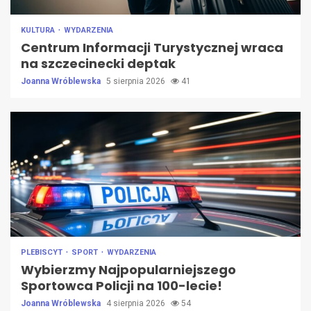
KULTURA
WYDARZENIA
Centrum Informacji Turystycznej wraca
na szczecinecki deptak
Joanna Wróblewska
5 sierpnia 2026
41
PLEBISCYT
SPORT
WYDARZENIA
Wybierzmy Najpopularniejszego
Sportowca Policji na 100-lecie!
Joanna Wróblewska
4 sierpnia 2026
54