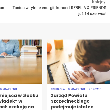
Kolejny:
nami
Taniec w rytmie energii: koncert REBELIA & FRIENDS
już 14 czerwca!
WYDARZENIA
EDUKACJA
WYDARZENIA
ZDROWIE
miejsca w żłobku
Zarząd Powiatu
wiadek” w
Szczecineckiego
ach czekają na
podejmuje istotne