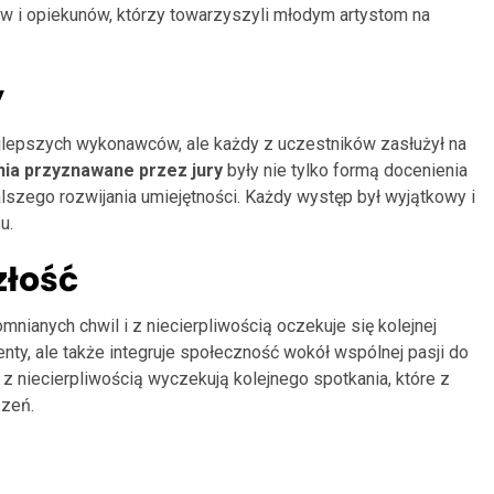
w i opiekunów, którzy towarzyszyli młodym artystom na
y
jlepszych wykonawców, ale każdy z uczestników zasłużył na
ia przyznawane przez jury
były nie tylko formą docenienia
lszego rozwijania umiejętności. Każdy występ był wyjątkowy i
u.
złość
nianych chwil i z niecierpliwością oczekuje się kolejnej
enty, ale także integruje społeczność wokół wspólnej pasji do
z niecierpliwością wyczekują kolejnego spotkania, które z
szeń.