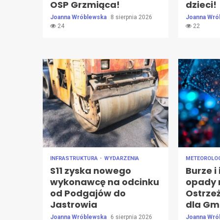
OSP Grzmiąca!
dzieci!
Joanna Wróblewska
8 sierpnia 2026
Joanna Wró
24
22
INFRASTRUKTURA
WYDARZENIA
METEOROLO
S11 zyska nowego
Burze i
wykonawcę na odcinku
opady 
od Podgajów do
Ostrzeż
Jastrowia
dla Gm
Joanna Wróblewska
6 sierpnia 2026
Joanna Wró