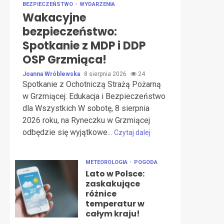
BEZPIECZEŃSTWO
WYDARZENIA
Wakacyjne
bezpieczeństwo:
Spotkanie z MDP i DDP
OSP Grzmiąca!
Joanna Wróblewska
8 sierpnia 2026
24
Spotkanie z Ochotniczą Strażą Pożarną
w Grzmiącej: Edukacja i Bezpieczeństwo
dla Wszystkich W sobotę, 8 sierpnia
2026 roku, na Ryneczku w Grzmiącej
odbędzie się wyjątkowe...
Czytaj dalej
METEOROLOGIA
POGODA
Lato w Polsce:
zaskakujące
różnice
temperatur w
całym kraju!