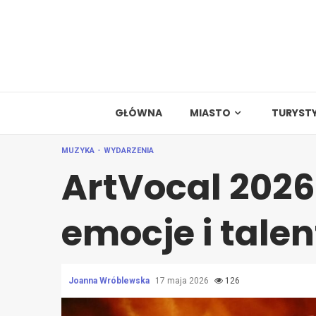
Skip
to
content
GŁÓWNA
MIASTO
TURYST
MUZYKA
WYDARZENIA
ArtVocal 202
emocje i talen
Joanna Wróblewska
17 maja 2026
126