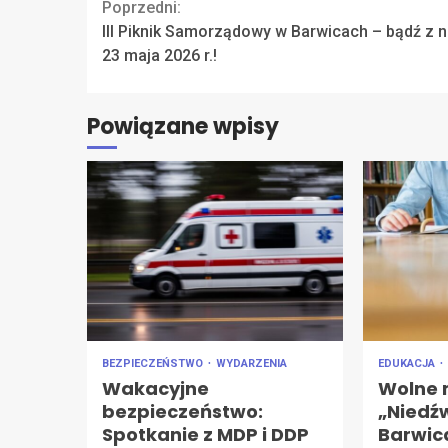
Continue
Poprzedni:
III Piknik Samorządowy w Barwicach – bądź z 
Reading
23 maja 2026 r.!
Powiązane wpisy
BEZPIECZEŃSTWO
WYDARZENIA
EDUKACJA
Wakacyjne
Wolne 
bezpieczeństwo:
„Niedź
Spotkanie z MDP i DDP
Barwic