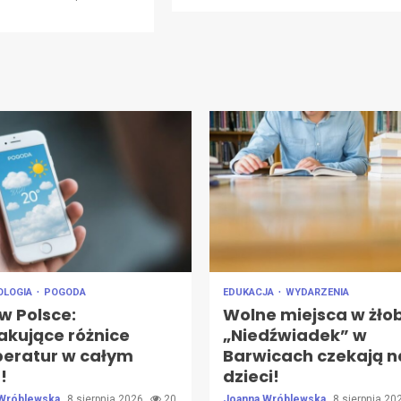
OLOGIA
POGODA
EDUKACJA
WYDARZENIA
w Polsce:
Wolne miejsca w żło
akujące różnice
„Niedźwiadek” w
eratur w całym
Barwicach czekają n
!
dzieci!
 Wróblewska
8 sierpnia 2026
20
Joanna Wróblewska
8 sierpnia 2