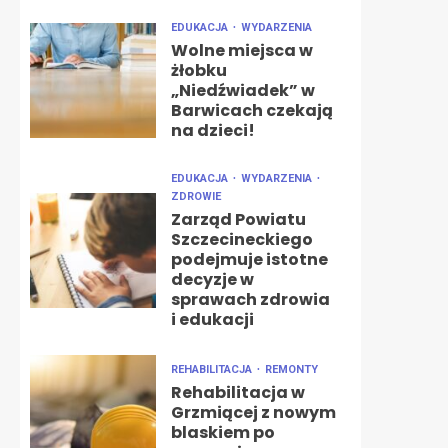
EDUKACJA
WYDARZENIA
Wolne miejsca w
żłobku
„Niedźwiadek” w
Barwicach czekają
na dzieci!
EDUKACJA
WYDARZENIA
ZDROWIE
Zarząd Powiatu
Szczecineckiego
podejmuje istotne
decyzje w
sprawach zdrowia
i edukacji
REHABILITACJA
REMONTY
Rehabilitacja w
Grzmiącej z nowym
blaskiem po