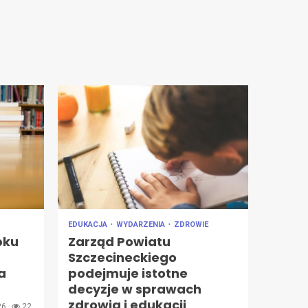
EDUKACJA
WYDARZENIA
ZDROWIE
bku
Zarząd Powiatu
Szczecineckiego
a
podejmuje istotne
decyzje w sprawach
zdrowia i edukacji
026
22