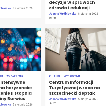
decyzje w sprawach
zdrowia i edukacji
blewska
8 sierpnia 2026
Joanna Wróblewska
8 sierpnia 2026
20
GIA
WYDARZENIA
KULTURA
WYDARZENIA
 intensywne
Centrum Informacji
na horyzoncie:
Turystycznej wraca na
enie II stopnia
szczecinecki deptak
iny Barwice
Joanna Wróblewska
5 sierpnia 2026
52
blewska
6 sierpnia 2026