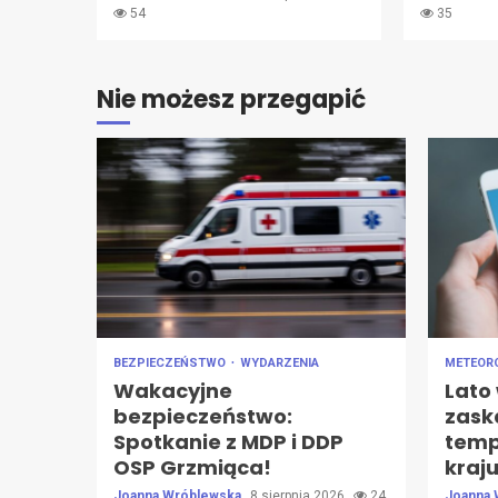
54
35
Nie możesz przegapić
BEZPIECZEŃSTWO
WYDARZENIA
METEOR
Wakacyjne
Lato 
bezpieczeństwo:
zask
Spotkanie z MDP i DDP
temp
OSP Grzmiąca!
kraju
Joanna Wróblewska
8 sierpnia 2026
24
Joanna