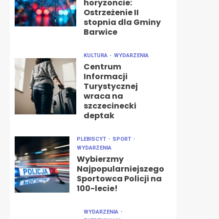
horyzoncie:
Ostrzeżenie II
stopnia dla Gminy
Barwice
KULTURA
WYDARZENIA
Centrum
Informacji
Turystycznej
wraca na
szczecinecki
deptak
PLEBISCYT
SPORT
WYDARZENIA
Wybierzmy
Najpopularniejszego
Sportowca Policji na
100-lecie!
WYDARZENIA