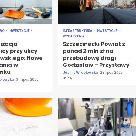
TWO
INWESTYCJE
INFRASTRUKTURA
INWESTYCJE
WYDARZENIA
izacja
Szczecinecki Powiat z
cy przy ulicy
ponad 2 mln zł na
wskiego: Nowe
przebudowę drogi
ania w
Godzisław – Przystawy
inku
Joanna Wróblewska
28 lipca 2026
64
blewska
31 lipca 2026