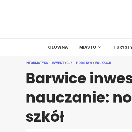
Skip
to
content
GŁÓWNA
MIASTO
TURYST
INFORMATYKA
INWESTYCJE
PODSTAWY EDUKACJI
Barwice inwes
nauczanie: no
szkół