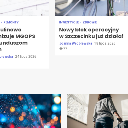
E
REMONTY
INWESTYCJE
ZDROWIE
Sulinowo
Nowy blok operacyjny
izuje MGOPS
w Szczecinku już działa!
 funduszom
Joanna Wróblewska
18 lipca 2026
m
77
blewska
24 lipca 2026