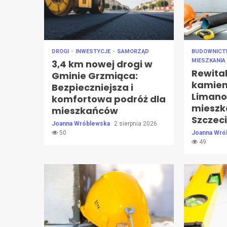
DROGI
INWESTYCJE
SAMORZĄD
BUDOWNIC
MIESZKANIA
3,4 km nowej drogi w
Rewital
Gminie Grzmiąca:
kamieni
Bezpieczniejsza i
Limano
komfortowa podróż dla
mieszk
mieszkańców
Szczec
Joanna Wróblewska
2 sierpnia 2026
50
Joanna Wró
49