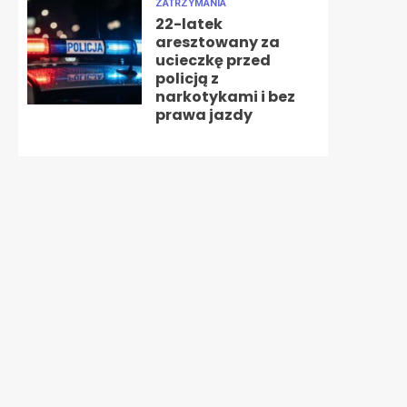
ZATRZYMANIA
22-latek
aresztowany za
ucieczkę przed
policją z
narkotykami i bez
prawa jazdy