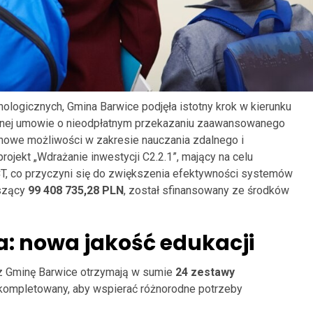
ologicznych, Gmina Barwice podjęła istotny krok w kierunku
sanej umowie o nieodpłatnym przekazaniu zaawansowanego
 nowe możliwości w zakresie nauczania zdalnego i
ojekt „Wdrażanie inwestycji C2.2.1”, mający na celu
, co przyczyni się do zwiększenia efektywności systemów
oszący
99 408 735,28 PLN
, został sfinansowany ze środków
a: nowa jakość edukacji
ez Gminę Barwice otrzymają w sumie
24 zestawy
skompletowany, aby wspierać różnorodne potrzeby