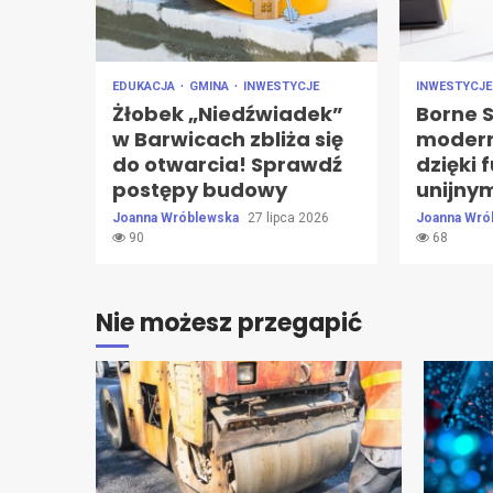
EDUKACJA
GMINA
INWESTYCJE
INWESTYCJ
Żłobek „Niedźwiadek”
Borne 
w Barwicach zbliża się
modern
do otwarcia! Sprawdź
dzięki
postępy budowy
unijny
Joanna Wróblewska
27 lipca 2026
Joanna Wró
90
68
Nie możesz przegapić