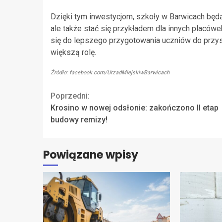
Dzięki tym inwestycjom, szkoły w Barwicach będ
ale także stać się przykładem dla innych placó
się do lepszego przygotowania uczniów do przysz
większą rolę.
Źródło: facebook.com/UrzadMiejskiwBarwicach
Continue
Poprzedni:
Krosino w nowej odsłonie: zakończono II etap
Reading
budowy remizy!
Powiązane wpisy