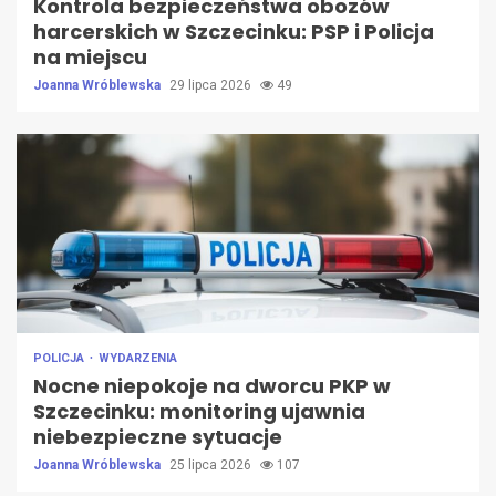
Kontrola bezpieczeństwa obozów
harcerskich w Szczecinku: PSP i Policja
na miejscu
Joanna Wróblewska
29 lipca 2026
49
POLICJA
WYDARZENIA
Nocne niepokoje na dworcu PKP w
Szczecinku: monitoring ujawnia
niebezpieczne sytuacje
Joanna Wróblewska
25 lipca 2026
107