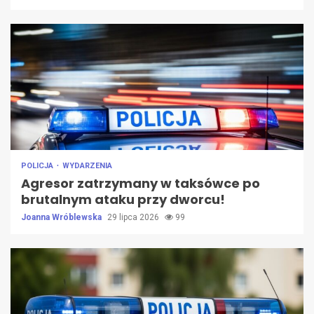
POLICJA
WYDARZENIA
Agresor zatrzymany w taksówce po
brutalnym ataku przy dworcu!
Joanna Wróblewska
29 lipca 2026
99