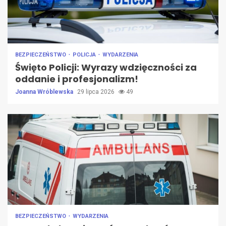
BEZPIECZEŃSTWO
POLICJA
WYDARZENIA
Święto Policji: Wyrazy wdzięczności za
oddanie i profesjonalizm!
Joanna Wróblewska
29 lipca 2026
49
BEZPIECZEŃSTWO
WYDARZENIA