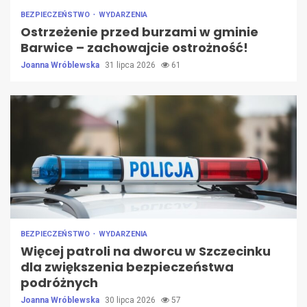
BEZPIECZEŃSTWO
WYDARZENIA
Ostrzeżenie przed burzami w gminie
Barwice – zachowajcie ostrożność!
Joanna Wróblewska
31 lipca 2026
61
BEZPIECZEŃSTWO
WYDARZENIA
Więcej patroli na dworcu w Szczecinku
dla zwiększenia bezpieczeństwa
podróżnych
Joanna Wróblewska
30 lipca 2026
57