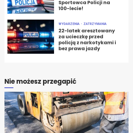
Sportowca Policji na
100-lecie!
WYDARZENIA
ZATRZYMANIA
22-latek aresztowany
za ucieczkę przed
policją z narkotykami i
bez prawa jazdy
Nie możesz przegapić