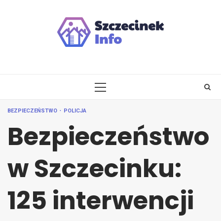
Skip
to
content
PRIMARY
MENU
BEZPIECZEŃSTWO
POLICJA
Bezpieczeństwo
w Szczecinku:
125 interwencji