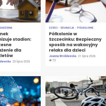
DARZENIA
DZIECI
EDUKACJA
PÓŁKOLONIE
inek
Półkolonie w
izuje stadion:
Szczecinku: Bezpieczny
zesne
sposób na wakacyjny
żenie dla
relaks dla dzieci
tletów
Joanna Wróblewska
21 lipca 2026
72
blewska
25 lipca 2026