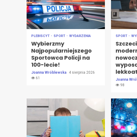
PLEBISCYT
SPORT
WYDARZENIA
SPORT
WY
Wybierzmy
Szczec
Najpopularniejszego
modern
Sportowca Policji na
nowoc
100-lecie!
wyposa
lekkoa
Joanna Wróblewska
4 sierpnia 2026
61
Joanna Wró
98