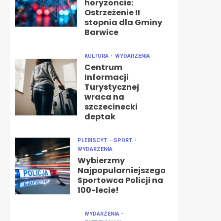
horyzoncie:
Ostrzeżenie II
stopnia dla Gminy
Barwice
KULTURA
WYDARZENIA
Centrum
Informacji
Turystycznej
wraca na
szczecinecki
deptak
PLEBISCYT
SPORT
WYDARZENIA
Wybierzmy
Najpopularniejszego
Sportowca Policji na
100-lecie!
WYDARZENIA