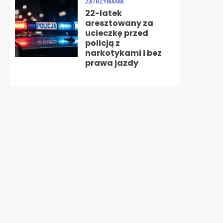
ZATRZYMANIA
22-latek
aresztowany za
ucieczkę przed
policją z
narkotykami i bez
prawa jazdy