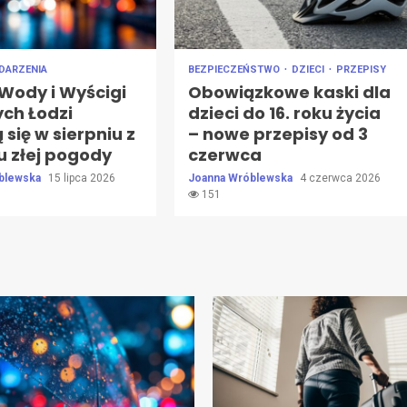
DARZENIA
BEZPIECZEŃSTWO
DZIECI
PRZEPISY
Wody i Wyścigi
Obowiązkowe kaski dla
ch Łodzi
dzieci do 16. roku życia
się w sierpniu z
– nowe przepisy od 3
 złej pogody
czerwca
blewska
15 lipca 2026
Joanna Wróblewska
4 czerwca 2026
151