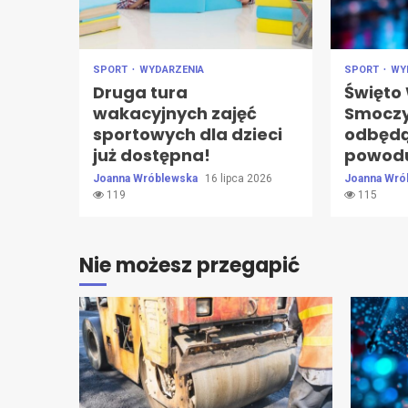
SPORT
WYDARZENIA
SPORT
WY
Druga tura
Święto 
wakacyjnych zajęć
Smoczy
sportowych dla dzieci
odbędą 
już dostępna!
powodu
Joanna Wróblewska
16 lipca 2026
Joanna Wró
119
115
Nie możesz przegapić