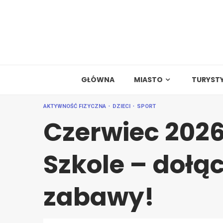
Skip
to
content
GŁÓWNA
MIASTO
TURYST
AKTYWNOŚĆ FIZYCZNA
DZIECI
SPORT
Czerwiec 202
Szkole – dołą
zabawy!