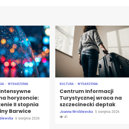
GIA
WYDARZENIA
KULTURA
WYDARZENIA
 intensywne
Centrum Informacji
na horyzoncie:
Turystycznej wraca na
enie II stopnia
szczecinecki deptak
iny Barwice
Joanna Wróblewska
5 sierpnia 2026
41
blewska
6 sierpnia 2026