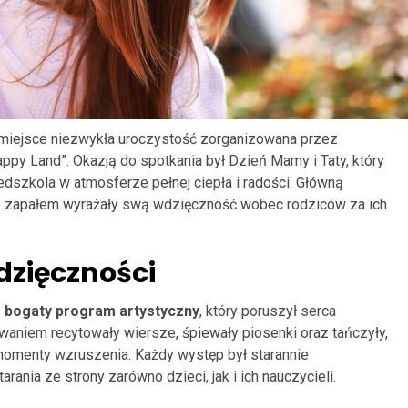
ła miejsce niezwykła uroczystość zorganizowana przez
py Land”. Okazją do spotkania był Dzień Mamy i Taty, który
edszkola w atmosferze pełnej ciepła i radości. Główną
 z zapałem wyrażały swą wdzięczność wobec rodziców za ich
dzięczności
y
bogaty program artystyczny
, który poruszył serca
aniem recytowały wiersze, śpiewały piosenki oraz tańczyły,
omenty wzruszenia. Każdy występ był starannie
ania ze strony zarówno dzieci, jak i ich nauczycieli.