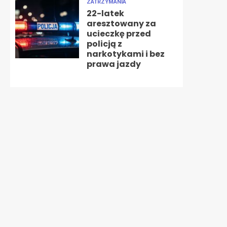
ZATRZYMANIA
22-latek
aresztowany za
ucieczkę przed
policją z
narkotykami i bez
prawa jazdy