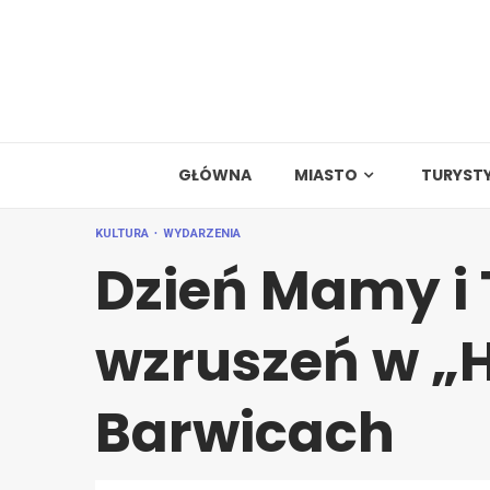
Skip
to
content
GŁÓWNA
MIASTO
TURYST
KULTURA
WYDARZENIA
Dzień Mamy i 
wzruszeń w „
Barwicach