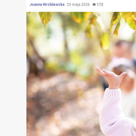
Joanna Wróblewska
23 maja 2026
172