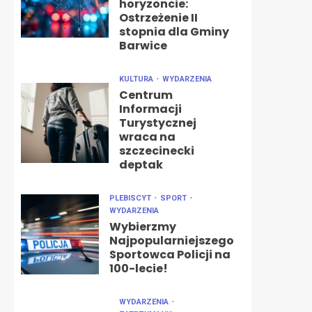
horyzoncie:
Ostrzeżenie II
stopnia dla Gminy
Barwice
KULTURA
WYDARZENIA
Centrum
Informacji
Turystycznej
wraca na
szczecinecki
deptak
PLEBISCYT
SPORT
WYDARZENIA
Wybierzmy
Najpopularniejszego
Sportowca Policji na
100-lecie!
WYDARZENIA