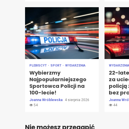
PLEBISCYT
SPORT
WYDARZENIA
WYDARZENI
Wybierzmy
22-lat
Najpopularniejszego
za uci
Sportowca Policji na
policją
100-lecie!
bez pr
Joanna Wróblewska
4 sierpnia 2026
Joanna Wró
54
44
Nie możesz przegapić