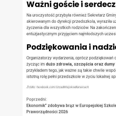
Ważni goście i serdec
Na uroczystość przybyła również Sekretarz Gmin
skierowanym do dyrekcji przedszkola, wyraziła u
życzenia dla wszystkich rodziców. Na zakończeni
entuzjastycznym przyjęciem najmłodszych uczes
Podziękowania i nadzi
Organizatorzy wydarzenia, oprócz podziękowań dl
życząc im
dużo zdrowia, szczęścia oraz dumy
przykładem tego, jak ważne są takie chwile wspó
istotną rolę pełni przedszkole w życiu lokalnej s
Źródło: facebook.com/UrzadMiejskiwBarwicach
Continue
Poprzedni:
Ekonomik” zdobywa brąz w Europejskiej Szkol
Reading
Praworządności 2026