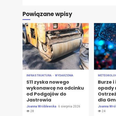
Powiązane wpisy
INFRASTRUKTURA
WYDARZENIA
METEOROLO
S11 zyska nowego
Burze i
wykonawcę na odcinku
opady 
od Podgajów do
Ostrzeż
Jastrowia
dla Gm
Joanna Wróblewska
6 sierpnia 2026
Joanna Wró
28
24