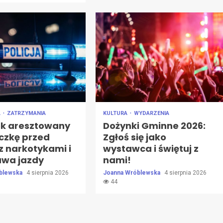
A
ZATRZYMANIA
KULTURA
WYDARZENIA
ek aresztowany
Dożynki Gminne 2026:
eczkę przed
Zgłoś się jako
 z narkotykami i
wystawca i świętuj z
awa jazdy
nami!
blewska
4 sierpnia 2026
Joanna Wróblewska
4 sierpnia 2026
44