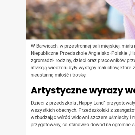
W Barwicach, w przestronnej sali miejskiej, mia
Niepubliczne Przedszkole Angielsko-Polskie „Hap
zgromadził rodziny, dzieci oraz pracowników prz
atrakcją wieczoru były występy maluchów, które
nieustanną miłość i troskę.
Artystyczne wyrazy w
Dzieci z przedszkola „Happy Land” przygotował
wszystkich obecnych. Przedszkolaki z zaangażow
wzbudzając wśród widowni szczere uśmiechy i m
przygotowany, co stanowiło dowód na ogromne star