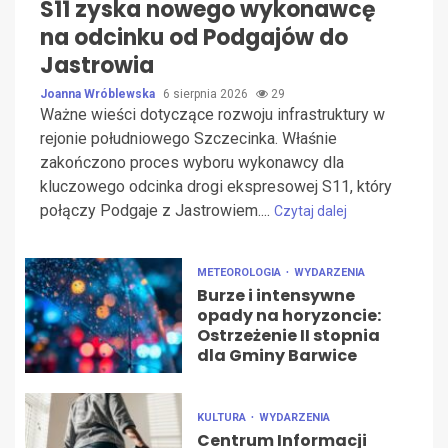
S11 zyska nowego wykonawcę
na odcinku od Podgajów do
Jastrowia
Joanna Wróblewska
6 sierpnia 2026
29
Ważne wieści dotyczące rozwoju infrastruktury w
rejonie południowego Szczecinka. Właśnie
zakończono proces wyboru wykonawcy dla
kluczowego odcinka drogi ekspresowej S11, który
połączy Podgaje z Jastrowiem....
Czytaj dalej
METEOROLOGIA
WYDARZENIA
Burze i intensywne
opady na horyzoncie:
Ostrzeżenie II stopnia
dla Gminy Barwice
KULTURA
WYDARZENIA
Centrum Informacji