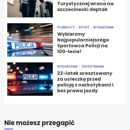
Turystycznej wraca na
szczecinecki deptak
PLEBISCYT
SPORT
WYDARZENIA
Wybierzmy
Najpopularniejszego
Sportowca Policji na
100-lecie!
WYDARZENIA
ZATRZYMANIA
22-latek aresztowany
za ucieczkę przed
policją z narkotykami i
bez prawa jazdy
Nie możesz przegapić