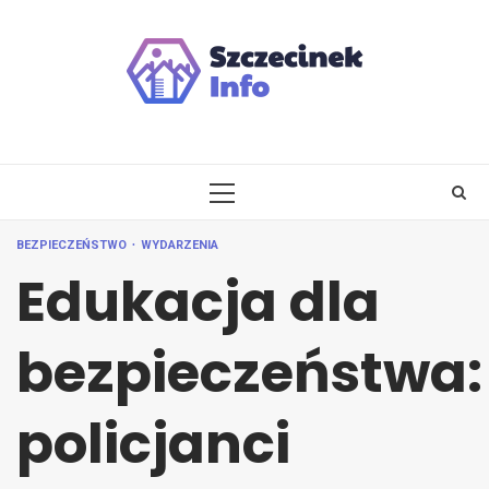
Skip
to
content
PRIMARY
MENU
BEZPIECZEŃSTWO
WYDARZENIA
Edukacja dla
bezpieczeństwa:
policjanci