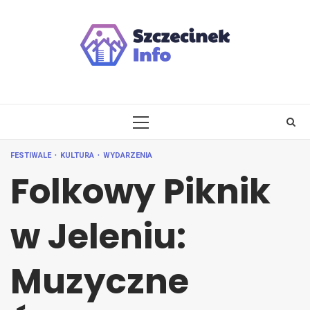
Skip
to
content
PRIMARY
MENU
FESTIWALE
KULTURA
WYDARZENIA
Folkowy Piknik
w Jeleniu:
Muzyczne