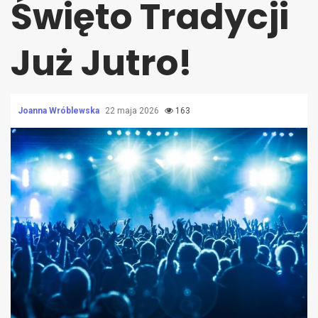
Święto Tradycji
Już Jutro!
Joanna Wróblewska
22 maja 2026
163