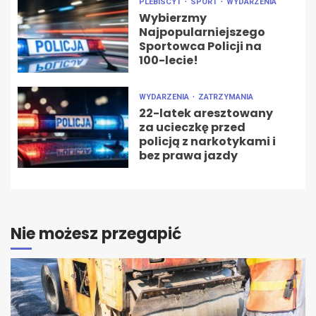
PLEBISCYT
SPORT
WYDARZENIA
Wybierzmy
Najpopularniejszego
Sportowca Policji na
100-lecie!
WYDARZENIA
ZATRZYMANIA
22-latek aresztowany
za ucieczkę przed
policją z narkotykami i
bez prawa jazdy
Nie możesz przegapić