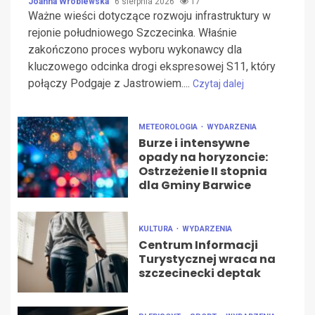
Joanna Wróblewska
6 sierpnia 2026
17
Ważne wieści dotyczące rozwoju infrastruktury w
rejonie południowego Szczecinka. Właśnie
zakończono proces wyboru wykonawcy dla
kluczowego odcinka drogi ekspresowej S11, który
połączy Podgaje z Jastrowiem....
Czytaj dalej
METEOROLOGIA
WYDARZENIA
Burze i intensywne
opady na horyzoncie:
Ostrzeżenie II stopnia
dla Gminy Barwice
KULTURA
WYDARZENIA
Centrum Informacji
Turystycznej wraca na
szczecinecki deptak