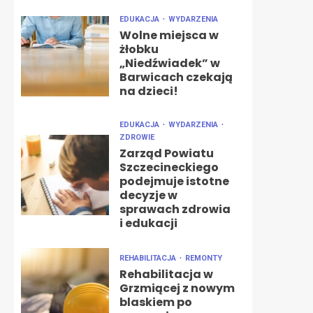
EDUKACJA
WYDARZENIA
Wolne miejsca w
żłobku
„Niedźwiadek” w
Barwicach czekają
na dzieci!
EDUKACJA
WYDARZENIA
ZDROWIE
Zarząd Powiatu
Szczecineckiego
podejmuje istotne
decyzje w
sprawach zdrowia
i edukacji
REHABILITACJA
REMONTY
Rehabilitacja w
Grzmiącej z nowym
blaskiem po