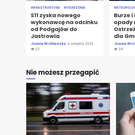
INFRASTRUKTURA
WYDARZENIA
METEOROLO
S11 zyska nowego
Burze i
wykonawcę na odcinku
opady 
od Podgajów do
Ostrzeż
Jastrowia
dla Gm
Joanna Wróblewska
6 sierpnia 2026
Joanna Wró
53
34
Nie możesz przegapić