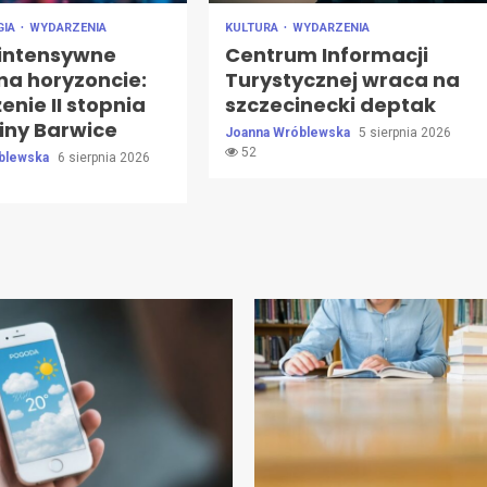
GIA
WYDARZENIA
KULTURA
WYDARZENIA
 intensywne
Centrum Informacji
na horyzoncie:
Turystycznej wraca na
enie II stopnia
szczecinecki deptak
iny Barwice
Joanna Wróblewska
5 sierpnia 2026
52
blewska
6 sierpnia 2026