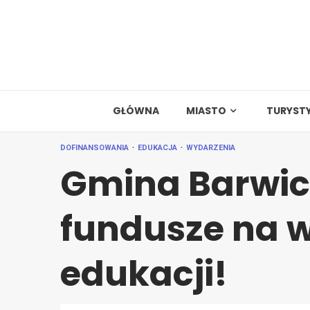
Skip
to
content
GŁÓWNA
MIASTO
TURYST
DOFINANSOWANIA
EDUKACJA
WYDARZENIA
Gmina Barwi
fundusze na 
edukacji!