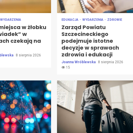
WYDARZENIA
EDUKACJA
WYDARZENIA
ZDROWIE
miejsca w żłobku
Zarząd Powiatu
wiadek” w
Szczecineckiego
ach czekają na
podejmuje istotne
decyzje w sprawach
zdrowia i edukacji
blewska
8 sierpnia 2026
Joanna Wróblewska
8 sierpnia 2026
15