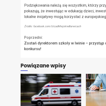
Podziękowania należą się wszystkim, którzy przyc
pokazują, że inwestując w edukację dzieci, inwes
lokalne inicjatywy mogą korzystać z europejskieg
Źródło: facebook.com/UrzadMiejskiwBarwicach
Continue
Poprzedni:
Zostań dyrektorem szkoły w Iwinie – przystąp 
Reading
konkursu!
Powiązane wpisy