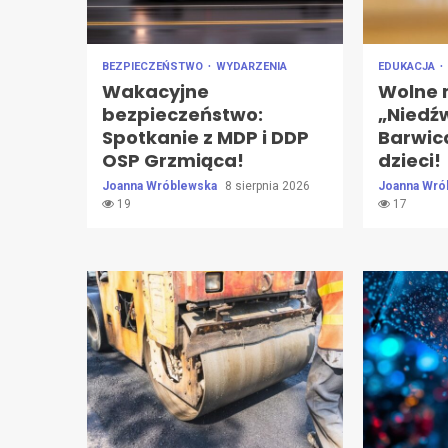
BEZPIECZEŃSTWO
WYDARZENIA
EDUKACJA
Wakacyjne
Wolne 
bezpieczeństwo:
„Niedź
Spotkanie z MDP i DDP
Barwic
OSP Grzmiąca!
dzieci!
Joanna Wróblewska
8 sierpnia 2026
Joanna Wró
19
17