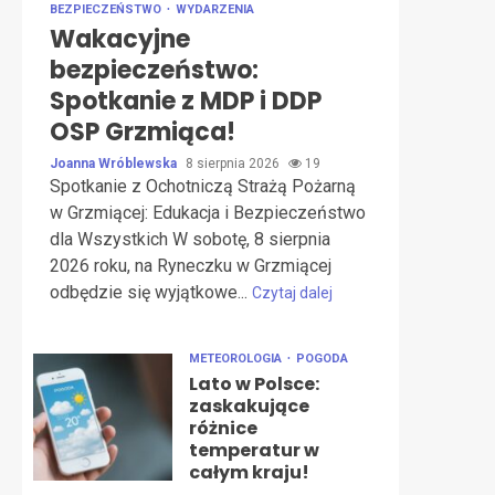
BEZPIECZEŃSTWO
WYDARZENIA
Wakacyjne
bezpieczeństwo:
Spotkanie z MDP i DDP
OSP Grzmiąca!
Joanna Wróblewska
8 sierpnia 2026
19
Spotkanie z Ochotniczą Strażą Pożarną
w Grzmiącej: Edukacja i Bezpieczeństwo
dla Wszystkich W sobotę, 8 sierpnia
2026 roku, na Ryneczku w Grzmiącej
odbędzie się wyjątkowe...
Czytaj dalej
METEOROLOGIA
POGODA
Lato w Polsce:
zaskakujące
różnice
temperatur w
całym kraju!