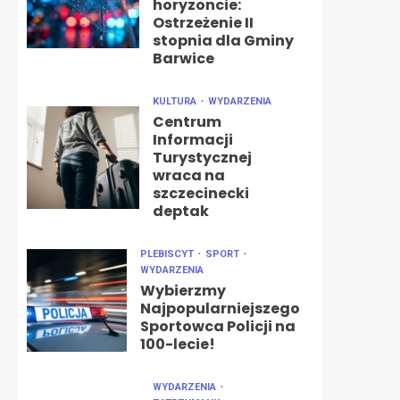
horyzoncie:
Ostrzeżenie II
stopnia dla Gminy
Barwice
KULTURA
WYDARZENIA
Centrum
Informacji
Turystycznej
wraca na
szczecinecki
deptak
PLEBISCYT
SPORT
WYDARZENIA
Wybierzmy
Najpopularniejszego
Sportowca Policji na
100-lecie!
WYDARZENIA