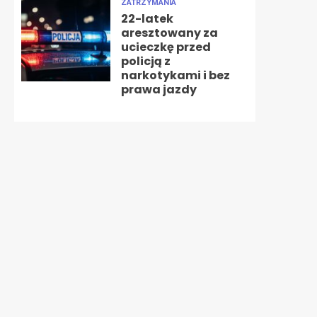
ZATRZYMANIA
22-latek
aresztowany za
ucieczkę przed
policją z
narkotykami i bez
prawa jazdy