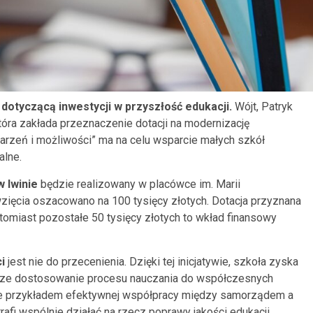
dotyczącą inwestycji w przyszłość edukacji.
Wójt, Patryk
óra zakłada przeznaczenie dotacji na modernizację
rzeń i możliwości” ma na celu wsparcie małych szkół
alne.
 Iwinie
będzie realizowany w placówce im. Marii
wzięcia oszacowano na 100 tysięcy złotych. Dotacja przyznana
tomiast pozostałe 50 tysięcy złotych to wkład finansowy
i
jest nie do przecenienia. Dzięki tej inicjatywie, szkoła zyska
sze dostosowanie procesu nauczania do współczesnych
kże przykładem efektywnej współpracy między samorządem a
rafi wspólnie działać na rzecz poprawy jakości edukacji.