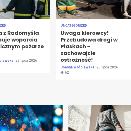
IZED
UNCATEGORIZED
a z Radomyśla
Uwaga kierowcy!
buje wsparcia
Przebudowa drogi w
gicznym pożarze
Piaskach –
zachowajcie
ostrożność!
blewska
29 lipca 2026
Joanna Wróblewska
25 lipca 2026
62