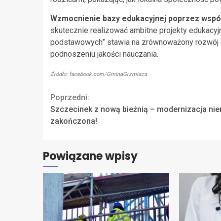
Wzmocnienie bazy edukacyjnej poprzez wspó
skutecznie realizować ambitne projekty edukacyj
podstawowych” stawia na zrównoważony rozwój edu
podnoszeniu jakości nauczania.
Źródło: facebook.com/GminaGrzmiaca
Continue
Poprzedni:
Szczecinek z nową bieżnią – modernizacja ni
Reading
zakończona!
Powiązane wpisy