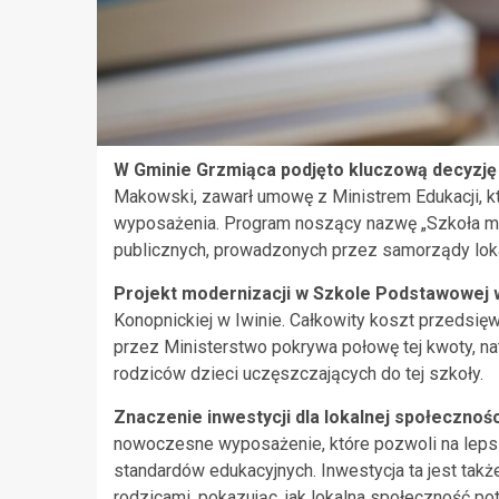
W Gminie Grzmiąca podjęto kluczową decyzję 
Makowski, zawarł umowę z Ministrem Edukacji, kt
wyposażenia. Program noszący nazwę „Szkoła ma
publicznych, prowadzonych przez samorządy lok
Projekt modernizacji w Szkole Podstawowej w
Konopnickiej w Iwinie. Całkowity koszt przedsię
przez Ministerstwo pokrywa połowę tej kwoty, na
rodziców dzieci uczęszczających do tej szkoły.
Znaczenie inwestycji dla lokalnej społecznośc
nowoczesne wyposażenie, które pozwoli na lep
standardów edukacyjnych. Inwestycja ta jest ta
rodzicami, pokazując, jak lokalna społeczność pot