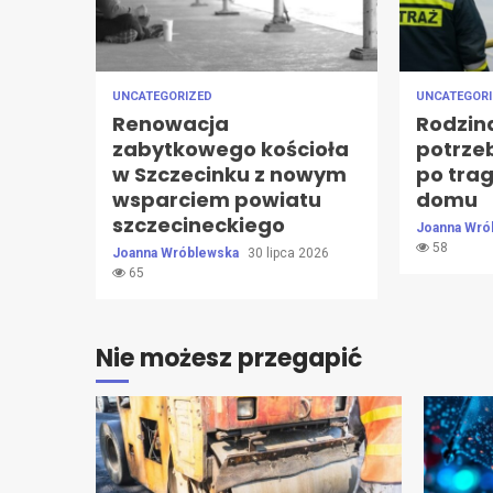
UNCATEGORIZED
UNCATEGOR
Renowacja
Rodzin
zabytkowego kościoła
potrze
w Szczecinku z nowym
po tra
wsparciem powiatu
domu
szczecineckiego
Joanna Wró
58
Joanna Wróblewska
30 lipca 2026
65
Nie możesz przegapić