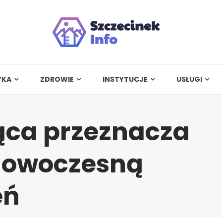
YKA
ZDROWIE
INSTYTUCJE
USŁUGI
ca przeznacza
a nowoczesną
eń