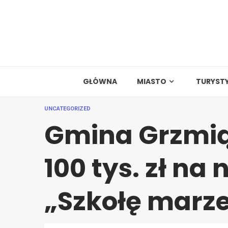
Skip
to
content
GŁÓWNA
MIASTO
TURYST
UNCATEGORIZED
Gmina Grzmią
100 tys. zł n
„Szkołę marz