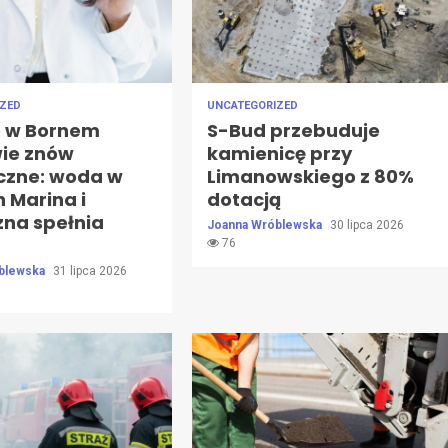
IZED
UNCATEGORIZED
e w Bornem
S-Bud przebuduje
wie znów
kamienicę przy
czne: woda w
Limanowskiego z 80%
 Marina i
dotacją
zna spełnia
Joanna Wróblewska
30 lipca 2026
76
blewska
31 lipca 2026