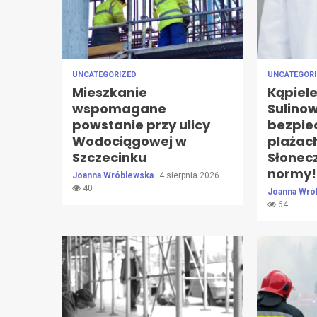
UNCATEGORIZED
UNCATEGOR
Mieszkanie
Kąpiel
wspomagane
Sulino
powstanie przy ulicy
bezpie
Wodociągowej w
plażach
Szczecinku
Słonec
normy!
Joanna Wróblewska
4 sierpnia 2026
40
Joanna Wró
64