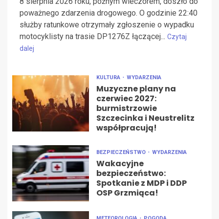
8 sierpnia 2026 roku, późnym wieczorem, doszło do
poważnego zdarzenia drogowego. O godzinie 22:40
służby ratunkowe otrzymały zgłoszenie o wypadku
motocyklisty na trasie DP1276Z łączącej...
Czytaj
dalej
KULTURA
WYDARZENIA
Muzyczne plany na
czerwiec 2027:
burmistrzowie
Szczecinka i Neustrelitz
współpracują!
BEZPIECZEŃSTWO
WYDARZENIA
Wakacyjne
bezpieczeństwo:
Spotkanie z MDP i DDP
OSP Grzmiąca!
METEOROLOGIA
POGODA