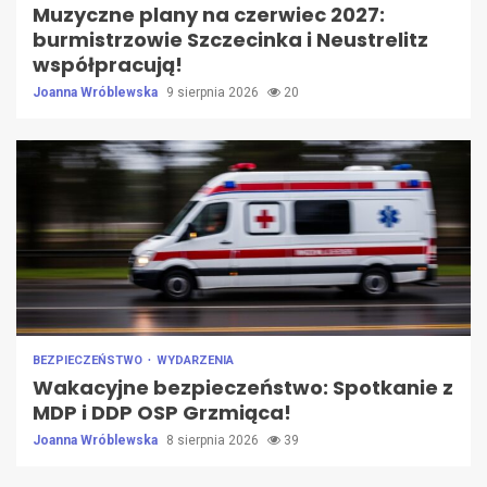
Muzyczne plany na czerwiec 2027:
burmistrzowie Szczecinka i Neustrelitz
współpracują!
Joanna Wróblewska
9 sierpnia 2026
20
BEZPIECZEŃSTWO
WYDARZENIA
Wakacyjne bezpieczeństwo: Spotkanie z
MDP i DDP OSP Grzmiąca!
Joanna Wróblewska
8 sierpnia 2026
39