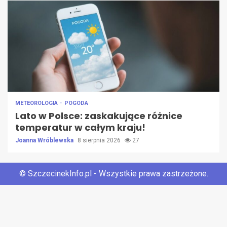
METEOROLOGIA
POGODA
Lato w Polsce: zaskakujące różnice
temperatur w całym kraju!
Joanna Wróblewska
8 sierpnia 2026
27
© SzczecinekInfo.pl - Wszystkie prawa zastrzeżone.