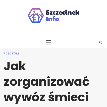
Skip
to
content
PRIMARY
MENU
POZOSTAŁE
Jak
zorganizować
wywóz śmieci