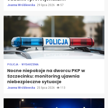
Joanna Wróblewska
29 lipca 2026
57
POLICJA
WYDARZENIA
Nocne niepokoje na dworcu PKP w
Szczecinku: monitoring ujawnia
niebezpieczne sytuacje
Joanna Wróblewska
25 lipca 2026
113