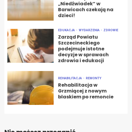
„Niedźwiadek” w
Barwicach czekają na
dzieci!
EDUKACJA
WYDARZENIA
ZDROWIE
Zarząd Powiatu
Szczecineckiego
podejmuje istotne
decyzje w sprawach
zdrowia i edukacji
REHABILITACJA
REMONTY
Rehabilitacja w
Grzmiącej z nowym
blaskiem po remoncie