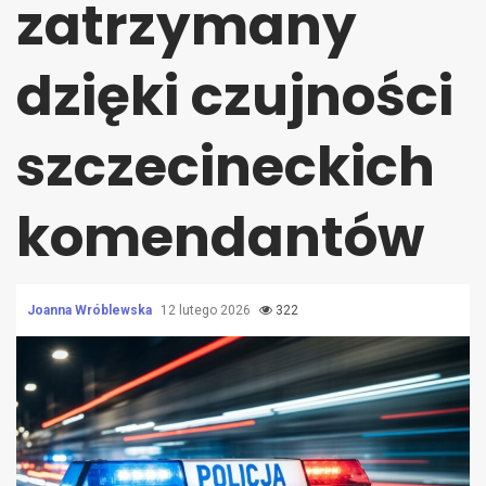
zatrzymany
dzięki czujności
szczecineckich
komendantów
Joanna Wróblewska
12 lutego 2026
322