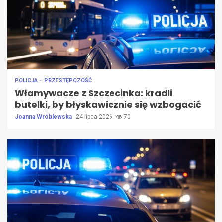
POLICJA
PRZESTĘPCZOŚĆ
Włamywacze z Szczecinka: kradli
butelki, by błyskawicznie się wzbogacić
Joanna Wróblewska
24 lipca 2026
70