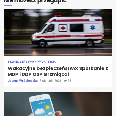
Nie możesz przegapić
BEZPIECZEŃSTWO
WYDARZENIA
Wakacyjne bezpieczeństwo: Spotkanie z
MDP i DDP OSP Grzmiąca!
Joanna Wróblewska
8 sierpnia 2026
36