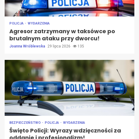
POLICJA
WYDARZENIA
Agresor zatrzymany w taksówce po
brutalnym ataku przy dworcu!
Joanna Wróblewska
29 lipca 2026
135
BEZPIECZEŃSTWO
POLICJA
WYDARZENIA
Święto Policji: Wyrazy wdzięczności za
oddanie i profesjonalizm!