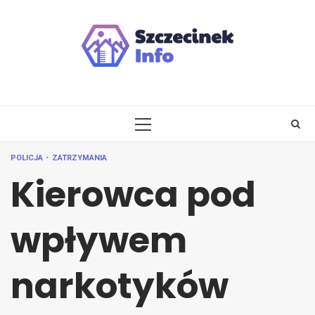
Skip
to
content
PRIMARY
MENU
POLICJA
ZATRZYMANIA
Kierowca pod
wpływem
narkotyków