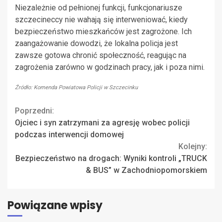
Niezależnie od pełnionej funkcji, funkcjonariusze
szczecineccy nie wahają się interweniować, kiedy
bezpieczeństwo mieszkańców jest zagrożone. Ich
zaangażowanie dowodzi, że lokalna policja jest
zawsze gotowa chronić społeczność, reagując na
zagrożenia zarówno w godzinach pracy, jak i poza nimi.
Źródło: Komenda Powiatowa Policji w Szczecinku
Continue
Poprzedni:
Ojciec i syn zatrzymani za agresję wobec policji
Reading
podczas interwencji domowej
Kolejny:
Bezpieczeństwo na drogach: Wyniki kontroli „TRUCK
& BUS” w Zachodniopomorskiem
Powiązane wpisy