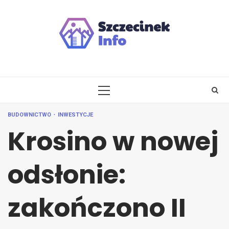
Skip
to
content
PRIMARY
MENU
BUDOWNICTWO
INWESTYCJE
Krosino w nowej
odsłonie:
zakończono II