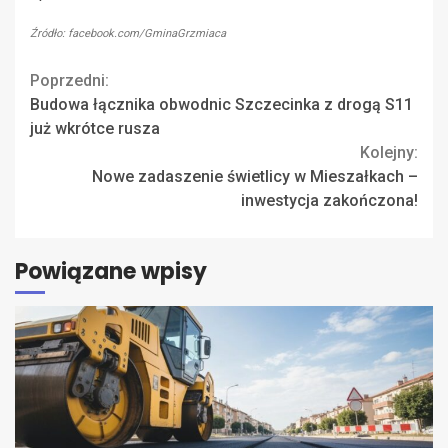
Źródło: facebook.com/GminaGrzmiaca
Continue
Poprzedni:
Budowa łącznika obwodnic Szczecinka z drogą S11
Reading
już wkrótce rusza
Kolejny:
Nowe zadaszenie świetlicy w Mieszałkach –
inwestycja zakończona!
Powiązane wpisy