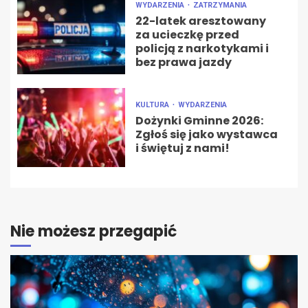
WYDARZENIA
ZATRZYMANIA
22-latek aresztowany
za ucieczkę przed
policją z narkotykami i
bez prawa jazdy
KULTURA
WYDARZENIA
Dożynki Gminne 2026:
Zgłoś się jako wystawca
i świętuj z nami!
Nie możesz przegapić