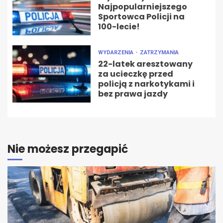
Najpopularniejszego
Sportowca Policji na
100-lecie!
WYDARZENIA
ZATRZYMANIA
22-latek aresztowany
za ucieczkę przed
policją z narkotykami i
bez prawa jazdy
Nie możesz przegapić