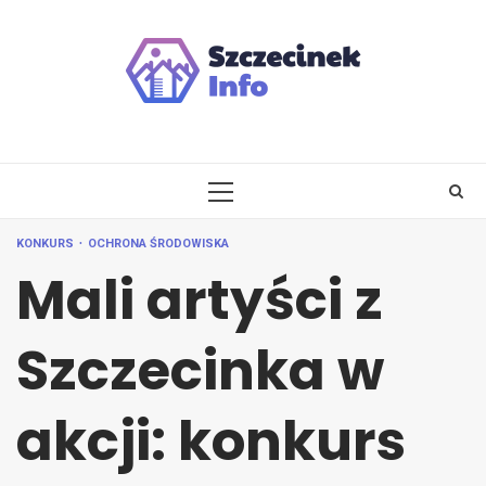
Skip
to
content
PRIMARY
MENU
KONKURS
OCHRONA ŚRODOWISKA
Mali artyści z
Szczecinka w
akcji: konkurs