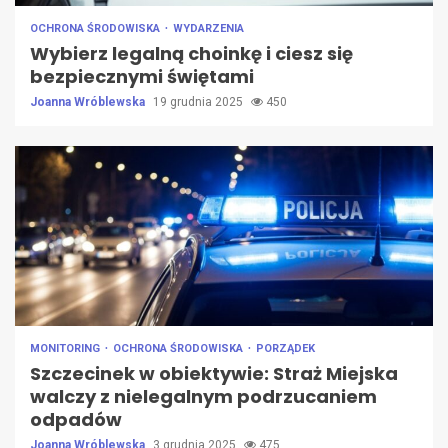
OCHRONA ŚRODOWISKA
WYDARZENIA
Wybierz legalną choinkę i ciesz się
bezpiecznymi świętami
Joanna Wróblewska
19 grudnia 2025
450
MONITORING
OCHRONA ŚRODOWISKA
PORZĄDEK
Szczecinek w obiektywie: Straż Miejska
walczy z nielegalnym podrzucaniem
odpadów
Joanna Wróblewska
3 grudnia 2025
475