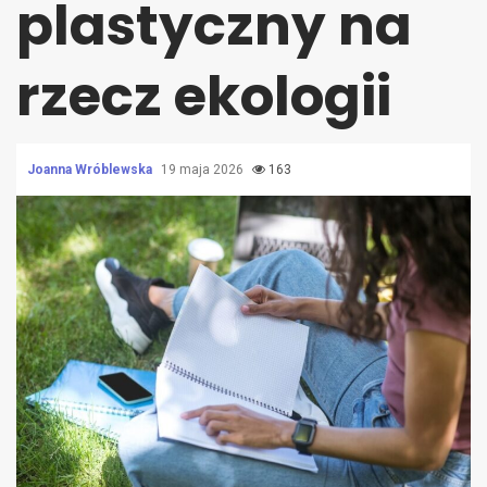
plastyczny na
rzecz ekologii
Joanna Wróblewska
19 maja 2026
163