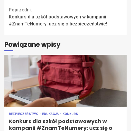
Continue
Poprzedni:
Konkurs dla szkół podstawowych w kampanii
Reading
#ZnamTeNumery: ucz się o bezpieczeństwie!
Powiązane wpisy
BEZPIECZEŃSTWO
EDUKACJA
KONKURS
Konkurs dla szkół podstawowych w
kampanii #ZnamTeNumery: ucz się o