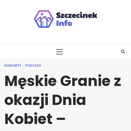
Skip
to
content
PRIMARY
MENU
KONCERTY
PODCZAS
Męskie Granie z
okazji Dnia
Kobiet –