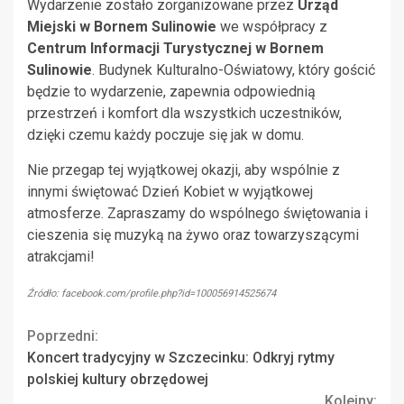
Wydarzenie zostało zorganizowane przez
Urząd
Miejski w Bornem Sulinowie
we współpracy z
Centrum Informacji Turystycznej w Bornem
Sulinowie
. Budynek Kulturalno-Oświatowy, który gościć
będzie to wydarzenie, zapewnia odpowiednią
przestrzeń i komfort dla wszystkich uczestników,
dzięki czemu każdy poczuje się jak w domu.
Nie przegap tej wyjątkowej okazji, aby wspólnie z
innymi świętować Dzień Kobiet w wyjątkowej
atmosferze. Zapraszamy do wspólnego świętowania i
cieszenia się muzyką na żywo oraz towarzyszącymi
atrakcjami!
Źródło: facebook.com/profile.php?id=100056914525674
Continue
Poprzedni:
Koncert tradycyjny w Szczecinku: Odkryj rytmy
Reading
polskiej kultury obrzędowej
Kolejny: