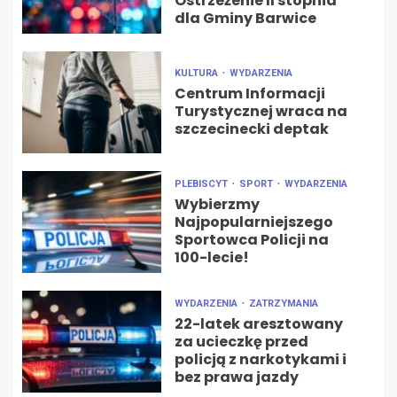
Ostrzeżenie II stopnia
dla Gminy Barwice
KULTURA
WYDARZENIA
Centrum Informacji
Turystycznej wraca na
szczecinecki deptak
PLEBISCYT
SPORT
WYDARZENIA
Wybierzmy
Najpopularniejszego
Sportowca Policji na
100-lecie!
WYDARZENIA
ZATRZYMANIA
22-latek aresztowany
za ucieczkę przed
policją z narkotykami i
bez prawa jazdy