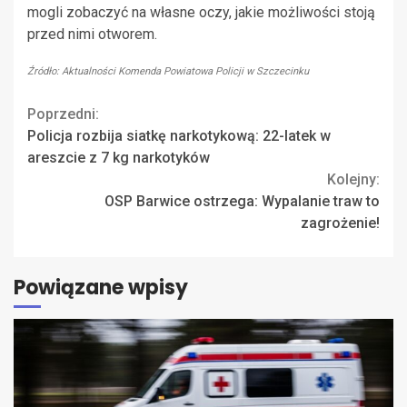
mogli zobaczyć na własne oczy, jakie możliwości stoją
przed nimi otworem.
Źródło: Aktualności Komenda Powiatowa Policji w Szczecinku
Continue
Poprzedni:
Policja rozbija siatkę narkotykową: 22-latek w
Reading
areszcie z 7 kg narkotyków
Kolejny:
OSP Barwice ostrzega: Wypalanie traw to
zagrożenie!
Powiązane wpisy