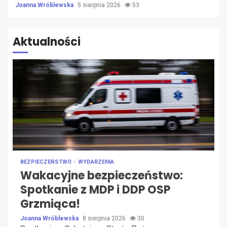
Joanna Wróblewska
5 sierpnia 2026
53
Aktualności
BEZPIECZEŃSTWO
WYDARZENIA
Wakacyjne bezpieczeństwo:
Spotkanie z MDP i DDP OSP
Grzmiąca!
Joanna Wróblewska
8 sierpnia 2026
30