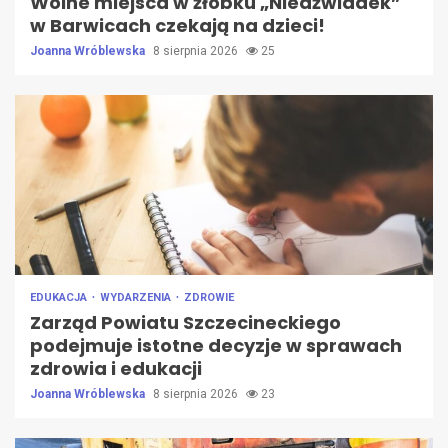
Wolne miejsca w żłobku „Niedźwiadek”
w Barwicach czekają na dzieci!
Joanna Wróblewska
8 sierpnia 2026
25
EDUKACJA
WYDARZENIA
ZDROWIE
Zarząd Powiatu Szczecineckiego
podejmuje istotne decyzje w sprawach
zdrowia i edukacji
Joanna Wróblewska
8 sierpnia 2026
23