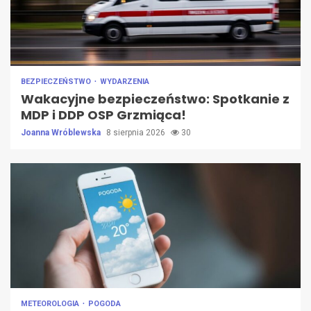
BEZPIECZEŃSTWO
WYDARZENIA
Wakacyjne bezpieczeństwo: Spotkanie z
MDP i DDP OSP Grzmiąca!
Joanna Wróblewska
8 sierpnia 2026
30
METEOROLOGIA
POGODA