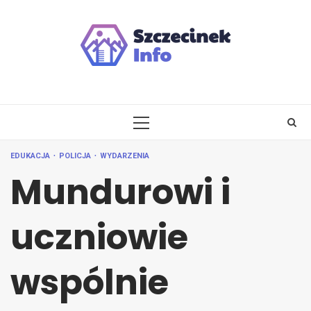
Skip
to
content
PRIMARY
MENU
EDUKACJA
POLICJA
WYDARZENIA
Mundurowi i
uczniowie
wspólnie