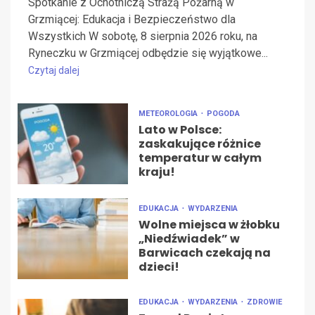
Spotkanie z Ochotniczą Strażą Pożarną w
Grzmiącej: Edukacja i Bezpieczeństwo dla
Wszystkich W sobotę, 8 sierpnia 2026 roku, na
Ryneczku w Grzmiącej odbędzie się wyjątkowe...
Czytaj dalej
METEOROLOGIA
POGODA
Lato w Polsce:
zaskakujące różnice
temperatur w całym
kraju!
EDUKACJA
WYDARZENIA
Wolne miejsca w żłobku
„Niedźwiadek” w
Barwicach czekają na
dzieci!
EDUKACJA
WYDARZENIA
ZDROWIE