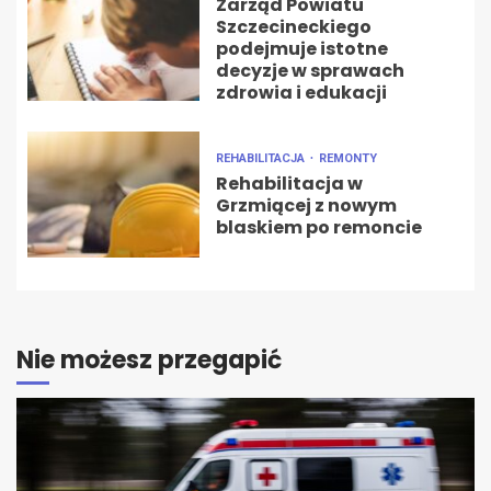
Zarząd Powiatu
Szczecineckiego
podejmuje istotne
decyzje w sprawach
zdrowia i edukacji
REHABILITACJA
REMONTY
Rehabilitacja w
Grzmiącej z nowym
blaskiem po remoncie
Nie możesz przegapić