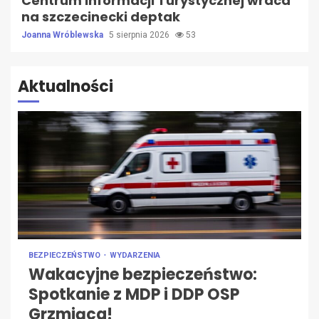
Centrum Informacji Turystycznej wraca
na szczecinecki deptak
Joanna Wróblewska
5 sierpnia 2026
53
Aktualności
BEZPIECZEŃSTWO
WYDARZENIA
Wakacyjne bezpieczeństwo:
Spotkanie z MDP i DDP OSP
Grzmiąca!