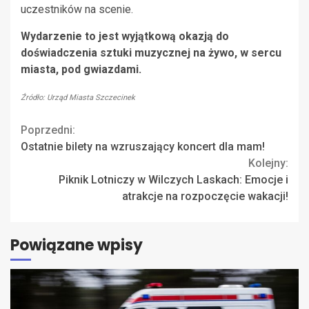
uczestników na scenie.
Wydarzenie to jest wyjątkową okazją do
doświadczenia sztuki muzycznej na żywo, w sercu
miasta, pod gwiazdami.
Źródło: Urząd Miasta Szczecinek
Continue
Poprzedni:
Ostatnie bilety na wzruszający koncert dla mam!
Reading
Kolejny:
Piknik Lotniczy w Wilczych Laskach: Emocje i
atrakcje na rozpoczęcie wakacji!
Powiązane wpisy