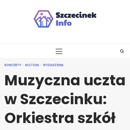
Skip
to
content
PRIMARY
MENU
KONCERTY
KULTURA
WYDARZENIA
Muzyczna uczta
w Szczecinku:
Orkiestra szkół