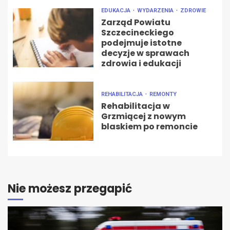
EDUKACJA
WYDARZENIA
ZDROWIE
Zarząd Powiatu
Szczecineckiego
podejmuje istotne
decyzje w sprawach
zdrowia i edukacji
REHABILITACJA
REMONTY
Rehabilitacja w
Grzmiącej z nowym
blaskiem po remoncie
Nie możesz przegapić