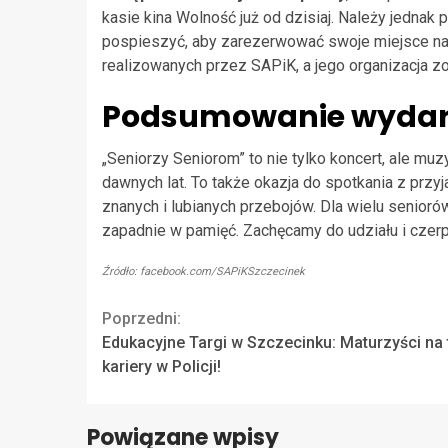
kasie kina Wolność już od dzisiaj. Należy jednak p
pospieszyć, aby zarezerwować swoje miejsce na 
realizowanych przez SAPiK, a jego organizacja 
Podsumowanie wydar
„Seniorzy Seniorom” to nie tylko koncert, ale mu
dawnych lat. To także okazja do spotkania z prz
znanych i lubianych przebojów. Dla wielu senior
zapadnie w pamięć. Zachęcamy do udziału i czerpa
Źródło: facebook.com/SAPiKSzczecinek
Continue
Poprzedni:
Edukacyjne Targi w Szczecinku: Maturzyści na 
Reading
kariery w Policji!
Powiązane wpisy