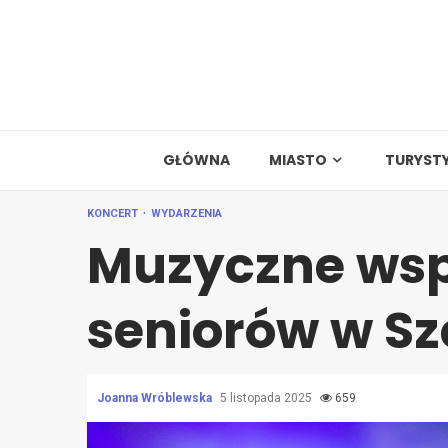
Skip
to
content
GŁÓWNA
MIASTO
TURYST
KONCERT
WYDARZENIA
Muzyczne wsp
seniorów w Sz
Joanna Wróblewska
5 listopada 2025
659