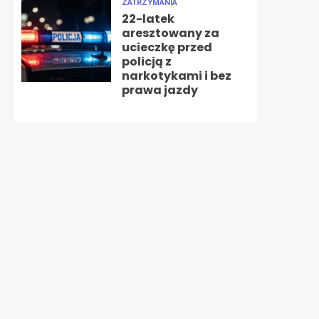
ZATRZYMANIA
22-latek
aresztowany za
ucieczkę przed
policją z
narkotykami i bez
prawa jazdy