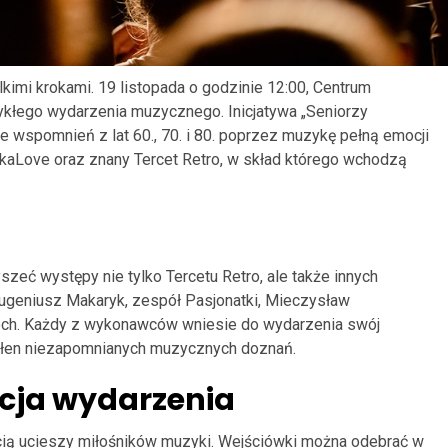
lkimi krokami. 19 listopada o godzinie 12:00, Centrum
kłego wydarzenia muzycznego. Inicjatywa „Seniorzy
ie wspomnień z lat 60., 70. i 80. poprzez muzykę pełną emocji
WokaLove oraz znany Tercet Retro, w skład którego wchodzą
zeć występy nie tylko Tercetu Retro, ale także innych
Eugeniusz Makaryk, zespół Pasjonatki, Mieczysław
Mech. Każdy z wykonawców wniesie do wydarzenia swój
 pełen niezapomnianych muzycznych doznań.
acja wydarzenia
cią ucieszy miłośników muzyki. Wejściówki można odebrać w