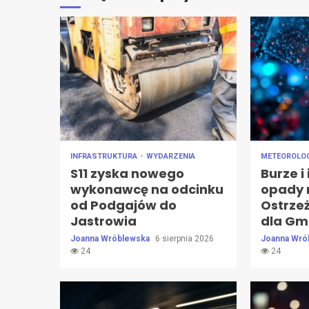
INFRASTRUKTURA
WYDARZENIA
METEOROLO
S11 zyska nowego
Burze i
wykonawcę na odcinku
opady 
od Podgajów do
Ostrzeż
Jastrowia
dla Gm
Joanna Wróblewska
6 sierpnia 2026
Joanna Wró
24
24