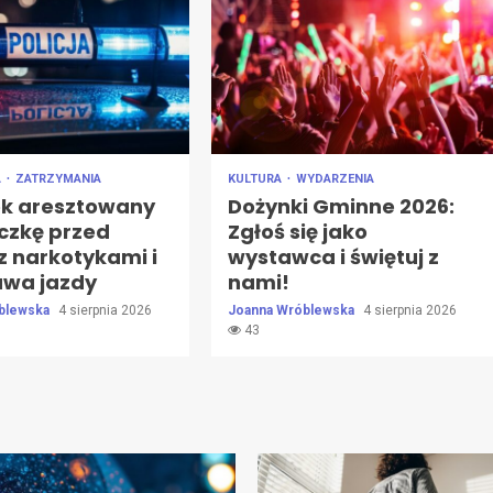
A
ZATRZYMANIA
KULTURA
WYDARZENIA
ek aresztowany
Dożynki Gminne 2026:
eczkę przed
Zgłoś się jako
 z narkotykami i
wystawca i świętuj z
awa jazdy
nami!
blewska
4 sierpnia 2026
Joanna Wróblewska
4 sierpnia 2026
43