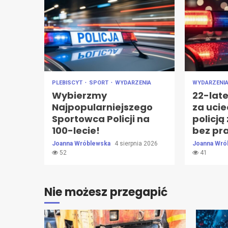
PLEBISCYT
SPORT
WYDARZENIA
WYDARZENI
Wybierzmy
22-lat
Najpopularniejszego
za uci
Sportowca Policji na
policją
100-lecie!
bez pr
Joanna Wróblewska
4 sierpnia 2026
Joanna Wró
52
41
Nie możesz przegapić