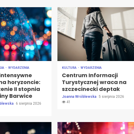
GIA
WYDARZENIA
KULTURA
WYDARZENIA
 intensywne
Centrum Informacji
na horyzoncie:
Turystycznej wraca na
enie II stopnia
szczecinecki deptak
iny Barwice
Joanna Wróblewska
5 sierpnia 2026
41
blewska
6 sierpnia 2026