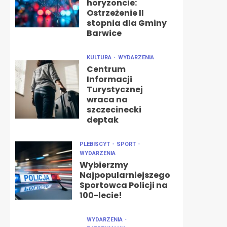
horyzoncie:
Ostrzeżenie II
stopnia dla Gminy
Barwice
KULTURA
WYDARZENIA
Centrum
Informacji
Turystycznej
wraca na
szczecinecki
deptak
PLEBISCYT
SPORT
WYDARZENIA
Wybierzmy
Najpopularniejszego
Sportowca Policji na
100-lecie!
WYDARZENIA