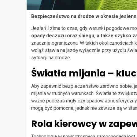
Bezpieczeństwo na drodze w okresie jesie
Jesień i zima to czas, gdy warunki pogodowe m
opady deszczu oraz śniegu, a także szybko 
znacznie ograniczona. W takich okolicznościach
wciąż stawia na jazdę wyłącznie przy użyciu świ
sytuacji na drodze.
Światła mijania – klu
Aby zapewnić bezpieczeństwo zarówno sobie, jak
mijania w trudnych warunkach. Światła te zwiększ
ważne podczas mgły czy opadów atmosferyczny
mogą być pomocne, jednak nie zawsze są w stani
Rola kierowcy w zape
Technologia w nowoczesnych samochodach jest st