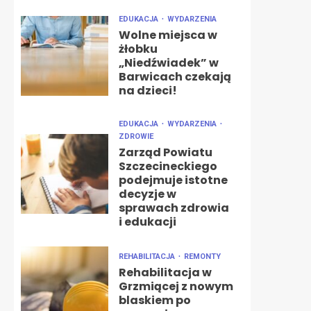
EDUKACJA
WYDARZENIA
Wolne miejsca w
żłobku
„Niedźwiadek” w
Barwicach czekają
na dzieci!
EDUKACJA
WYDARZENIA
ZDROWIE
Zarząd Powiatu
Szczecineckiego
podejmuje istotne
decyzje w
sprawach zdrowia
i edukacji
REHABILITACJA
REMONTY
Rehabilitacja w
Grzmiącej z nowym
blaskiem po