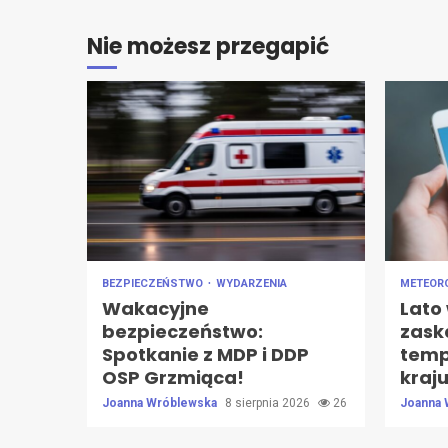
Nie możesz przegapić
BEZPIECZEŃSTWO
WYDARZENIA
METEOR
Wakacyjne
Lato 
bezpieczeństwo:
zask
Spotkanie z MDP i DDP
temp
OSP Grzmiąca!
kraju
Joanna Wróblewska
8 sierpnia 2026
26
Joanna