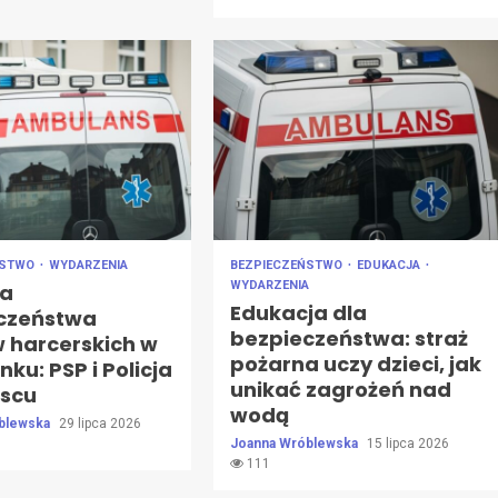
ŃSTWO
WYDARZENIA
BEZPIECZEŃSTWO
EDUKACJA
WYDARZENIA
la
Edukacja dla
czeństwa
bezpieczeństwa: straż
 harcerskich w
pożarna uczy dzieci, jak
nku: PSP i Policja
unikać zagrożeń nad
jscu
wodą
blewska
29 lipca 2026
Joanna Wróblewska
15 lipca 2026
111