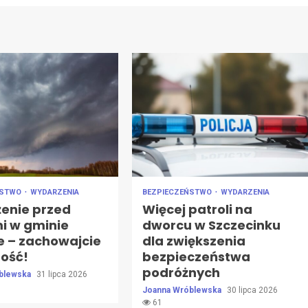
ŃSTWO
WYDARZENIA
BEZPIECZEŃSTWO
WYDARZENIA
żenie przed
Więcej patroli na
i w gminie
dworcu w Szczecinku
e – zachowajcie
dla zwiększenia
ność!
bezpieczeństwa
podróżnych
blewska
31 lipca 2026
Joanna Wróblewska
30 lipca 2026
61