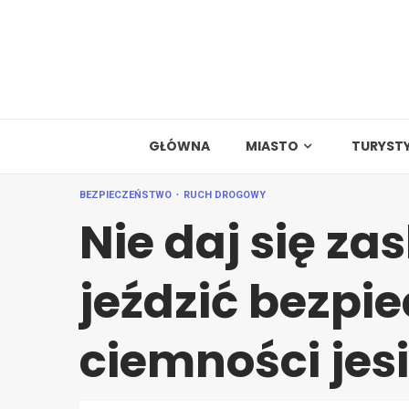
Skip
to
content
GŁÓWNA
MIASTO
TURYST
BEZPIECZEŃSTWO
RUCH DROGOWY
Nie daj się za
jeździć bezpie
ciemności jesi