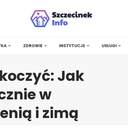
YKA
ZDROWIE
INSTYTUCJE
USŁUGI
skoczyć: Jak
cznie w
enią i zimą