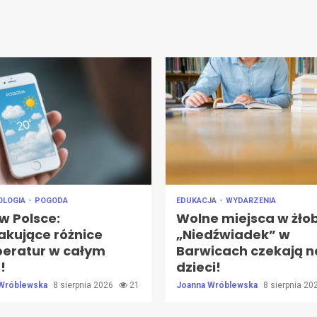
OLOGIA
POGODA
EDUKACJA
WYDARZENIA
w Polsce:
Wolne miejsca w żło
akujące różnice
„Niedźwiadek” w
eratur w całym
Barwicach czekają n
!
dzieci!
 Wróblewska
8 sierpnia 2026
21
Joanna Wróblewska
8 sierpnia 2