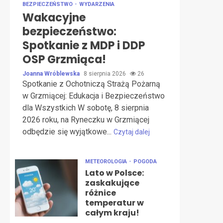
BEZPIECZEŃSTWO
WYDARZENIA
Wakacyjne
bezpieczeństwo:
Spotkanie z MDP i DDP
OSP Grzmiąca!
Joanna Wróblewska
8 sierpnia 2026
26
Spotkanie z Ochotniczą Strażą Pożarną
w Grzmiącej: Edukacja i Bezpieczeństwo
dla Wszystkich W sobotę, 8 sierpnia
2026 roku, na Ryneczku w Grzmiącej
odbędzie się wyjątkowe...
Czytaj dalej
METEOROLOGIA
POGODA
Lato w Polsce:
zaskakujące
różnice
temperatur w
całym kraju!