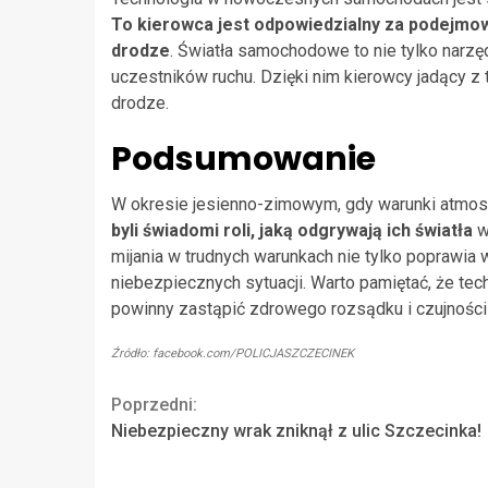
To kierowca jest odpowiedzialny za podejmow
drodze
. Światła samochodowe to nie tylko narzę
uczestników ruchu. Dzięki nim kierowcy jadący z
drodze.
Podsumowanie
W okresie jesienno-zimowym, gdy warunki atmos
byli świadomi roli, jaką odgrywają ich światła
w
mijania w trudnych warunkach nie tylko poprawia 
niebezpiecznych sytuacji. Warto pamiętać, że te
powinny zastąpić zdrowego rozsądku i czujności
Źródło: facebook.com/POLICJASZCZECINEK
Continue
Poprzedni:
Niebezpieczny wrak zniknął z ulic Szczecinka!
Reading