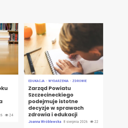
EDUKACJA
WYDARZENIA
ZDROWIE
bku
Zarząd Powiatu
Szczecineckiego
a
podejmuje istotne
decyzje w sprawach
zdrowia i edukacji
026
24
Joanna Wróblewska
8 sierpnia 2026
22