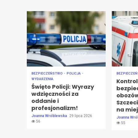
BEZPIECZEŃSTWO
POLICJA
BEZPIECZE
WYDARZENIA
Kontro
Święto Policji: Wyrazy
bezpie
wdzięczności za
obozów
oddanie i
Szczeci
profesjonalizm!
na mie
Joanna Wróblewska
29 lipca 2026
Joanna Wró
56
55