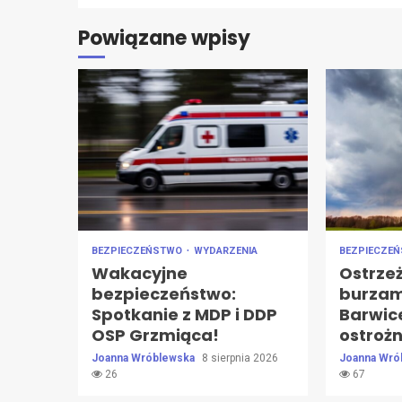
Powiązane wpisy
BEZPIECZEŃSTWO
WYDARZENIA
BEZPIECZE
Wakacyjne
Ostrze
bezpieczeństwo:
burzam
Spotkanie z MDP i DDP
Barwic
OSP Grzmiąca!
ostroż
Joanna Wróblewska
8 sierpnia 2026
Joanna Wró
26
67