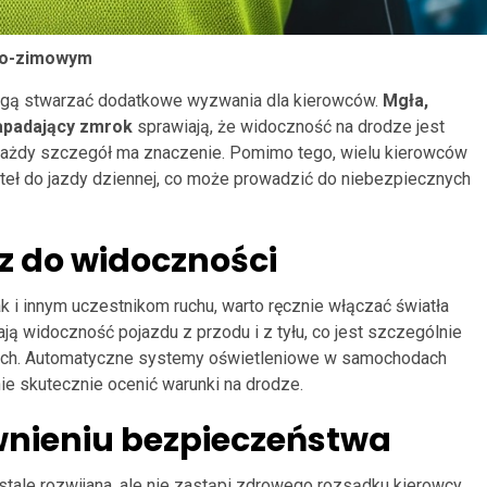
nno-zimowym
ogą stwarzać dodatkowe wyzwania dla kierowców.
Mgła,
zapadający zmrok
sprawiają, że widoczność na drodze jest
 każdy szczegół ma znaczenie. Pomimo tego, wielu kierowców
ateł do jazdy dziennej, co może prowadzić do niebezpiecznych
cz do widoczności
 i innym uczestnikom ruchu, warto ręcznie włączać światła
ają widoczność pojazdu z przodu i z tyłu, co jest szczególnie
ch. Automatyczne systemy oświetleniowe w samochodach
e skutecznie ocenić warunki na drodze.
wnieniu bezpieczeństwa
ale rozwijana, ale nie zastąpi zdrowego rozsądku kierowcy.