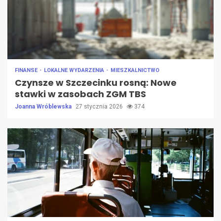
FINANSE
LOKALNE WYDARZENIA
MIESZKALNICTWO
Czynsze w Szczecinku rosną: Nowe
stawki w zasobach ZGM TBS
Joanna Wróblewska
27 stycznia 2026
374