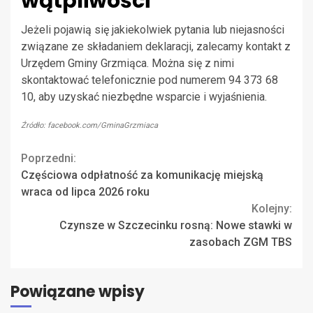
wątpliwości
Jeżeli pojawią się jakiekolwiek pytania lub niejasności
związane ze składaniem deklaracji, zalecamy kontakt z
Urzędem Gminy Grzmiąca. Można się z nimi
skontaktować telefonicznie pod numerem 94 373 68
10, aby uzyskać niezbędne wsparcie i wyjaśnienia.
Źródło: facebook.com/GminaGrzmiaca
Continue
Poprzedni:
Częściowa odpłatność za komunikację miejską
Reading
wraca od lipca 2026 roku
Kolejny:
Czynsze w Szczecinku rosną: Nowe stawki w
zasobach ZGM TBS
Powiązane wpisy