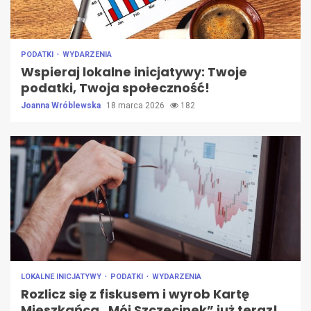
PODATKI
WYDARZENIA
Wspieraj lokalne inicjatywy: Twoje
podatki, Twoja społeczność!
Joanna Wróblewska
18 marca 2026
182
LOKALNE INICJATYWY
PODATKI
WYDARZENIA
Rozlicz się z fiskusem i wyrob Kartę
Mieszkańca „Mój Szczecinek” już teraz!