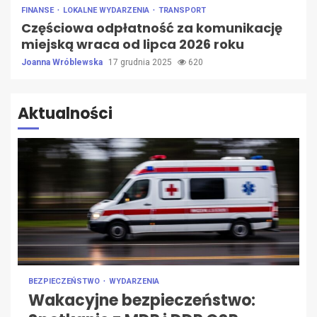
FINANSE
LOKALNE WYDARZENIA
TRANSPORT
Częściowa odpłatność za komunikację
miejską wraca od lipca 2026 roku
Joanna Wróblewska
17 grudnia 2025
620
Aktualności
BEZPIECZEŃSTWO
WYDARZENIA
Wakacyjne bezpieczeństwo: