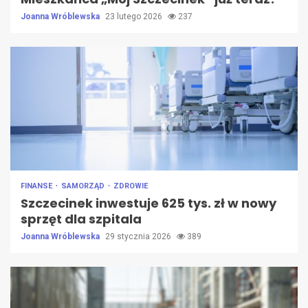
Joanna Wróblewska
23 lutego 2026
237
FINANSE
SAMORZĄD
ZDROWIE
Szczecinek inwestuje 625 tys. zł w nowy
sprzęt dla szpitala
Joanna Wróblewska
29 stycznia 2026
389