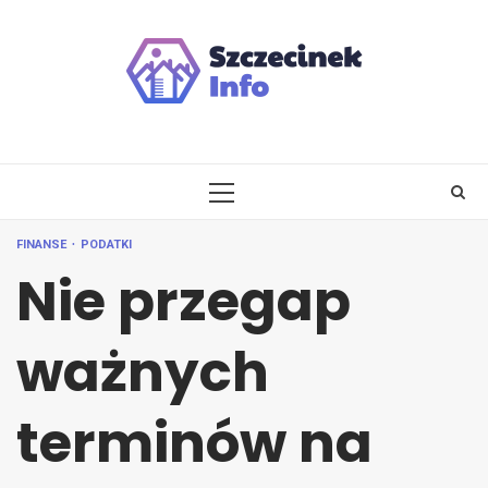
Skip
to
content
PRIMARY
MENU
FINANSE
PODATKI
Nie przegap
ważnych
terminów na