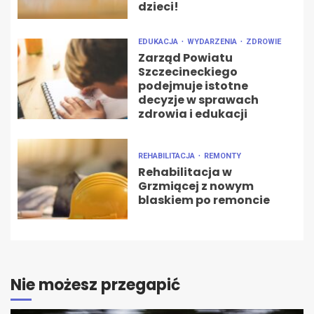
dzieci!
EDUKACJA
WYDARZENIA
ZDROWIE
Zarząd Powiatu
Szczecineckiego
podejmuje istotne
decyzje w sprawach
zdrowia i edukacji
REHABILITACJA
REMONTY
Rehabilitacja w
Grzmiącej z nowym
blaskiem po remoncie
Nie możesz przegapić