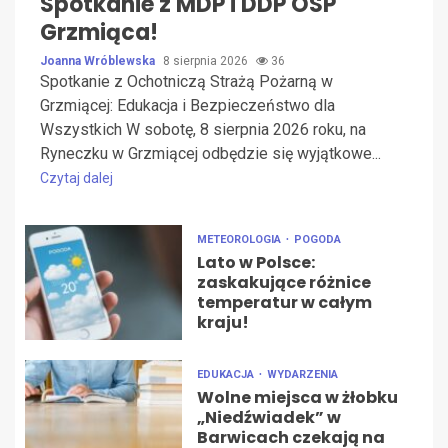
Spotkanie z MDP i DDP OSP
Grzmiąca!
Joanna Wróblewska
8 sierpnia 2026
36
Spotkanie z Ochotniczą Strażą Pożarną w
Grzmiącej: Edukacja i Bezpieczeństwo dla
Wszystkich W sobotę, 8 sierpnia 2026 roku, na
Ryneczku w Grzmiącej odbędzie się wyjątkowe...
Czytaj dalej
METEOROLOGIA
POGODA
Lato w Polsce:
zaskakujące różnice
temperatur w całym
kraju!
EDUKACJA
WYDARZENIA
Wolne miejsca w żłobku
„Niedźwiadek” w
Barwicach czekają na