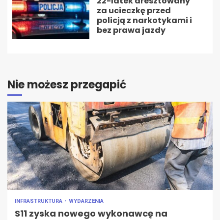
22-latek aresztowany
za ucieczkę przed
policją z narkotykami i
bez prawa jazdy
Nie możesz przegapić
INFRASTRUKTURA
WYDARZENIA
S11 zyska nowego wykonawcę na