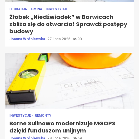
EDUKACJA
GMINA
INWESTYCJE
Żłobek „Niedźwiadek” w Barwicach
zbliża się do otwarcia! Sprawdź postępy
budowy
Joanna Wróblewska
27 lipca 2026
90
INWESTYCJE
REMONTY
Borne Sulinowo modernizuje MGOPS
dzięki funduszom unijnym
Joanna Wróblewska
24 lipca 2026
69