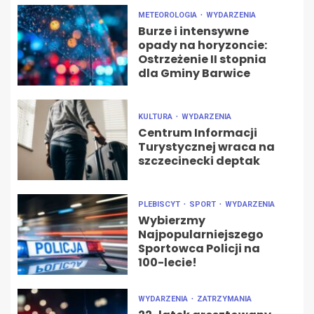
METEOROLOGIA
WYDARZENIA
Burze i intensywne
opady na horyzoncie:
Ostrzeżenie II stopnia
dla Gminy Barwice
KULTURA
WYDARZENIA
Centrum Informacji
Turystycznej wraca na
szczecinecki deptak
PLEBISCYT
SPORT
WYDARZENIA
Wybierzmy
Najpopularniejszego
Sportowca Policji na
100-lecie!
WYDARZENIA
ZATRZYMANIA