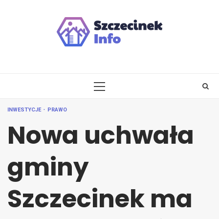
Skip
to
content
PRIMARY
MENU
INWESTYCJE
PRAWO
Nowa uchwała
gminy
Szczecinek ma