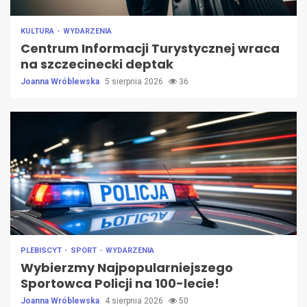
KULTURA
WYDARZENIA
Centrum Informacji Turystycznej wraca
na szczecinecki deptak
Joanna Wróblewska
5 sierpnia 2026
36
PLEBISCYT
SPORT
WYDARZENIA
Wybierzmy Najpopularniejszego
Sportowca Policji na 100-lecie!
Joanna Wróblewska
4 sierpnia 2026
50