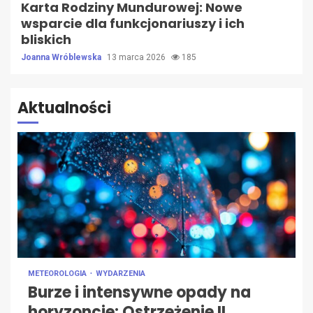
Karta Rodziny Mundurowej: Nowe
wsparcie dla funkcjonariuszy i ich
bliskich
Joanna Wróblewska
13 marca 2026
185
Aktualności
METEOROLOGIA
WYDARZENIA
Burze i intensywne opady na
horyzoncie: Ostrzeżenie II