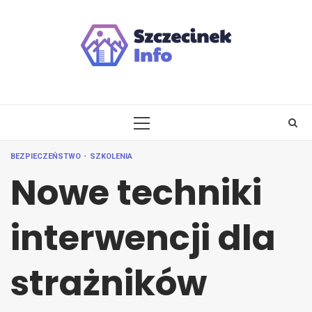
Skip
to
content
PRIMARY
MENU
BEZPIECZEŃSTWO
SZKOLENIA
Nowe techniki
interwencji dla
strażników