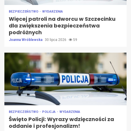
BEZPIECZEŃSTWO
WYDARZENIA
Więcej patroli na dworcu w Szczecinku
dla zwiększenia bezpieczeństwa
podróżnych
Joanna Wróblewska
30 lipca 2026
59
BEZPIECZEŃSTWO
POLICJA
WYDARZENIA
Święto Policji: Wyrazy wdzięczności za
oddanie i profesjonalizm!