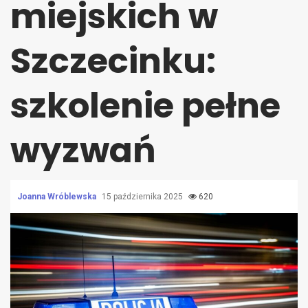
miejskich w
Szczecinku:
szkolenie pełne
wyzwań
Joanna Wróblewska
15 października 2025
620