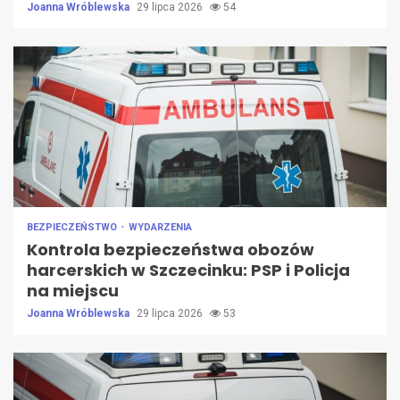
Joanna Wróblewska
29 lipca 2026
54
BEZPIECZEŃSTWO
WYDARZENIA
Kontrola bezpieczeństwa obozów
harcerskich w Szczecinku: PSP i Policja
na miejscu
Joanna Wróblewska
29 lipca 2026
53