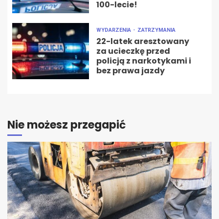
100-lecie!
WYDARZENIA
ZATRZYMANIA
22-latek aresztowany
za ucieczkę przed
policją z narkotykami i
bez prawa jazdy
Nie możesz przegapić