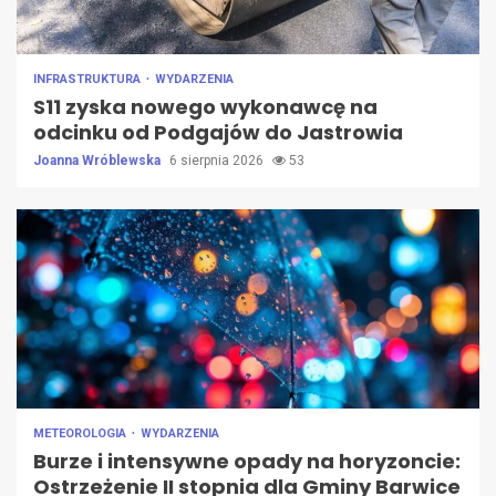
INFRASTRUKTURA
WYDARZENIA
S11 zyska nowego wykonawcę na
odcinku od Podgajów do Jastrowia
Joanna Wróblewska
6 sierpnia 2026
53
METEOROLOGIA
WYDARZENIA
Burze i intensywne opady na horyzoncie:
Ostrzeżenie II stopnia dla Gminy Barwice