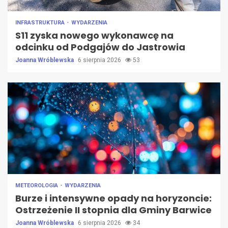
INFRASTRUKTURA
WYDARZENIA
S11 zyska nowego wykonawcę na
odcinku od Podgajów do Jastrowia
Joanna Wróblewska
6 sierpnia 2026
53
METEOROLOGIA
WYDARZENIA
Burze i intensywne opady na horyzoncie:
Ostrzeżenie II stopnia dla Gminy Barwice
Joanna Wróblewska
6 sierpnia 2026
34