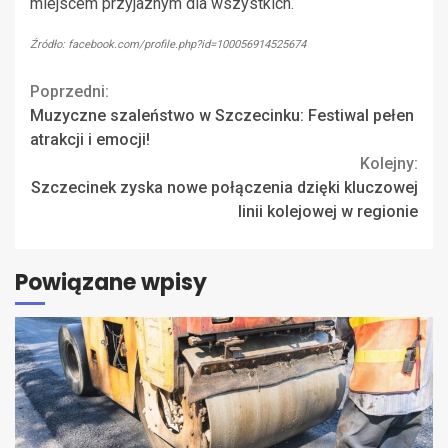
miejscem przyjaznym dla wszystkich.
Źródło: facebook.com/profile.php?id=100056914525674
Continue
Poprzedni:
Muzyczne szaleństwo w Szczecinku: Festiwal pełen
Reading
atrakcji i emocji!
Kolejny:
Szczecinek zyska nowe połączenia dzięki kluczowej
linii kolejowej w regionie
Powiązane wpisy