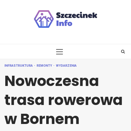
Skip
to
content
PRIMARY
MENU
INFRASTRUKTURA
REMONTY
WYDARZENIA
Nowoczesna
trasa rowerowa
w Bornem