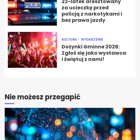
22-latek aresztowany
za ucieczkę przed
policją z narkotykami i
bez prawa jazdy
KULTURA
WYDARZENIA
Dożynki Gminne 2026:
Zgłoś się jako wystawca
i świętuj z nami!
Nie możesz przegapić