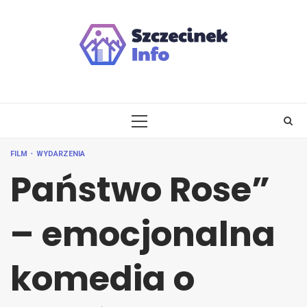
Skip
to
content
PRIMARY
MENU
FILM
WYDARZENIA
Państwo Rose”
– emocjonalna
komedia o