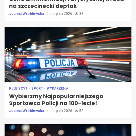
na szczecinecki deptak
Joanna Wróblewska
5 sierpnia 2026
38
PLEBISCYT
SPORT
WYDARZENIA
Wybierzmy Najpopularniejszego
Sportowca Policji na 100-lecie!
Joanna Wróblewska
4 sierpnia 2026
52