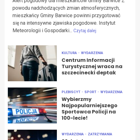
Alert pogodowy dla mieszkańców Gminy Barwice Z
powodu nadchodzących zmian atmosferycznych,
mieszkańcy Gminy Barwice powinni przygotować
się na intensywne zjawiska pogodowe. Instytut
Meteorologii i Gospodarki...
Czytaj dalej
KULTURA
WYDARZENIA
Centrum Informacji
Turystycznej wraca na
szczecinecki deptak
PLEBISCYT
SPORT
WYDARZENIA
Wybierzmy
Najpopularniejszego
Sportowca Policji na
100-lecie!
WYDARZENIA
ZATRZYMANIA