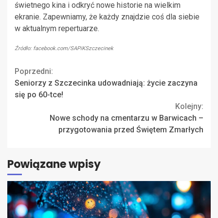
świetnego kina i odkryć nowe historie na wielkim
ekranie. Zapewniamy, że każdy znajdzie coś dla siebie
w aktualnym repertuarze.
Źródło: facebook.com/SAPiKSzczecinek
Continue
Poprzedni:
Seniorzy z Szczecinka udowadniają: życie zaczyna
Reading
się po 60-tce!
Kolejny:
Nowe schody na cmentarzu w Barwicach –
przygotowania przed Świętem Zmarłych
Powiązane wpisy