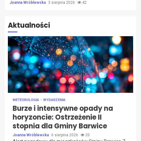
Joanna Wróblewska
3 sierpnia 2026
42
Aktualności
METEOROLOGIA
WYDARZENIA
Burze i intensywne opady na
horyzoncie: Ostrzeżenie II
stopnia dla Gminy Barwice
Joanna Wróblewska
6 sierpnia 2026
20