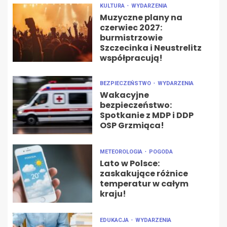
KULTURA
WYDARZENIA
Muzyczne plany na
czerwiec 2027:
burmistrzowie
Szczecinka i Neustrelitz
współpracują!
BEZPIECZEŃSTWO
WYDARZENIA
Wakacyjne
bezpieczeństwo:
Spotkanie z MDP i DDP
OSP Grzmiąca!
METEOROLOGIA
POGODA
Lato w Polsce:
zaskakujące różnice
temperatur w całym
kraju!
EDUKACJA
WYDARZENIA