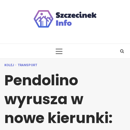
Skip
to
content
PRIMARY
MENU
KOLEJ
TRANSPORT
Pendolino
wyrusza w
nowe kierunki: