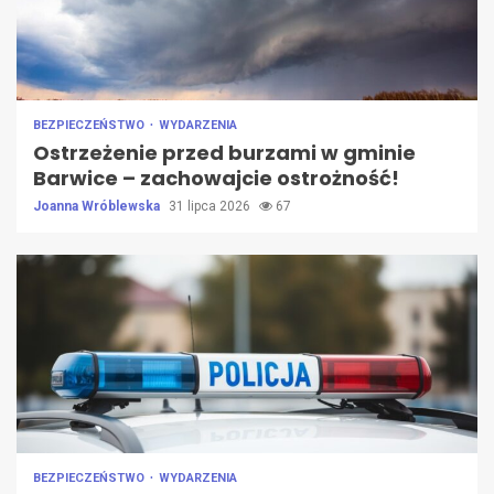
BEZPIECZEŃSTWO
WYDARZENIA
Ostrzeżenie przed burzami w gminie
Barwice – zachowajcie ostrożność!
Joanna Wróblewska
31 lipca 2026
67
BEZPIECZEŃSTWO
WYDARZENIA