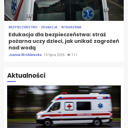
BEZPIECZEŃSTWO
EDUKACJA
WYDARZENIA
Edukacja dla bezpieczeństwa: straż
pożarna uczy dzieci, jak unikać zagrożeń
nad wodą
Joanna Wróblewska
15 lipca 2026
111
Aktualności