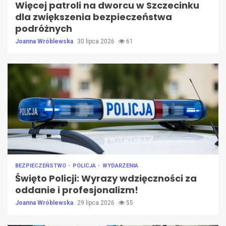
Więcej patroli na dworcu w Szczecinku
dla zwiększenia bezpieczeństwa
podróżnych
Joanna Wróblewska
30 lipca 2026
61
BEZPIECZEŃSTWO
POLICJA
WYDARZENIA
Święto Policji: Wyrazy wdzięczności za
oddanie i profesjonalizm!
Joanna Wróblewska
29 lipca 2026
55