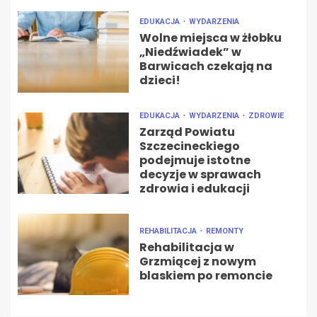
EDUKACJA
WYDARZENIA
Wolne miejsca w żłobku
„Niedźwiadek” w
Barwicach czekają na
dzieci!
EDUKACJA
WYDARZENIA
ZDROWIE
Zarząd Powiatu
Szczecineckiego
podejmuje istotne
decyzje w sprawach
zdrowia i edukacji
REHABILITACJA
REMONTY
Rehabilitacja w
Grzmiącej z nowym
blaskiem po remoncie