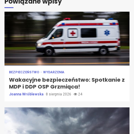
Powiązane wpisy
BEZPIECZEŃSTWO
WYDARZENIA
Wakacyjne bezpieczeństwo: Spotkanie z
MDP i DDP OSP Grzmiąca!
Joanna Wróblewska
8 sierpnia 2026
24