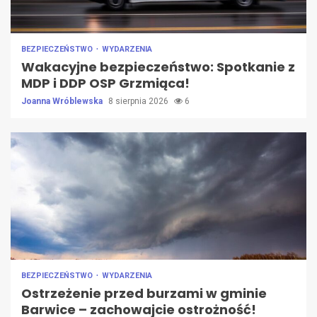
BEZPIECZEŃSTWO
WYDARZENIA
Wakacyjne bezpieczeństwo: Spotkanie z
MDP i DDP OSP Grzmiąca!
Joanna Wróblewska
8 sierpnia 2026
6
BEZPIECZEŃSTWO
WYDARZENIA
Ostrzeżenie przed burzami w gminie
Barwice – zachowajcie ostrożność!