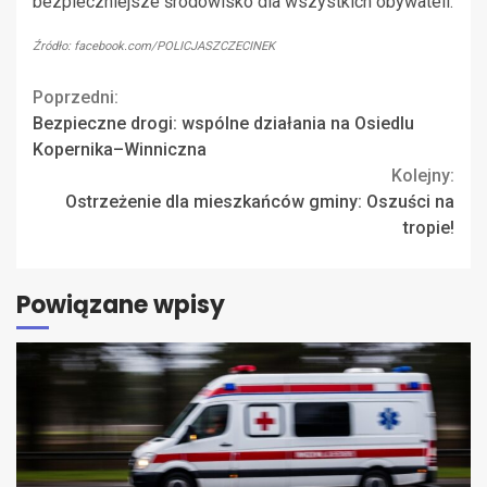
bezpieczniejsze środowisko dla wszystkich obywateli.
Źródło: facebook.com/POLICJASZCZECINEK
Continue
Poprzedni:
Bezpieczne drogi: wspólne działania na Osiedlu
Reading
Kopernika–Winniczna
Kolejny:
Ostrzeżenie dla mieszkańców gminy: Oszuści na
tropie!
Powiązane wpisy