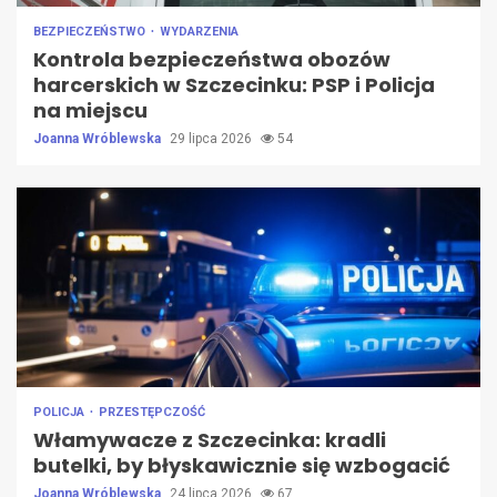
BEZPIECZEŃSTWO
WYDARZENIA
Kontrola bezpieczeństwa obozów
harcerskich w Szczecinku: PSP i Policja
na miejscu
Joanna Wróblewska
29 lipca 2026
54
POLICJA
PRZESTĘPCZOŚĆ
Włamywacze z Szczecinka: kradli
butelki, by błyskawicznie się wzbogacić
Joanna Wróblewska
24 lipca 2026
67