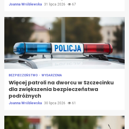
Joanna Wróblewska
31 lipca 2026
67
BEZPIECZEŃSTWO
WYDARZENIA
Więcej patroli na dworcu w Szczecinku
dla zwiększenia bezpieczeństwa
podróżnych
Joanna Wróblewska
30 lipca 2026
61