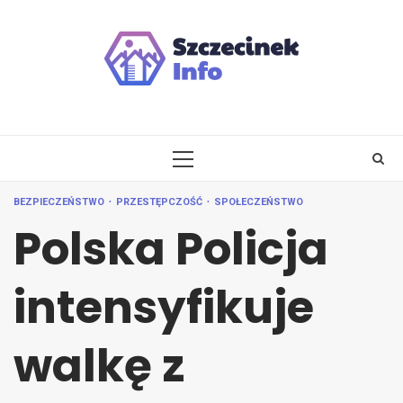
Skip
to
content
PRIMARY
MENU
BEZPIECZEŃSTWO
PRZESTĘPCZOŚĆ
SPOŁECZEŃSTWO
Polska Policja
intensyfikuje
walkę z