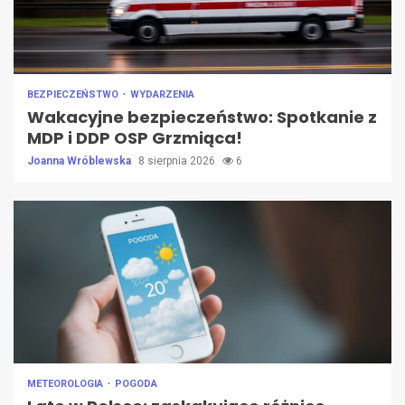
BEZPIECZEŃSTWO
WYDARZENIA
Wakacyjne bezpieczeństwo: Spotkanie z
MDP i DDP OSP Grzmiąca!
Joanna Wróblewska
8 sierpnia 2026
6
METEOROLOGIA
POGODA