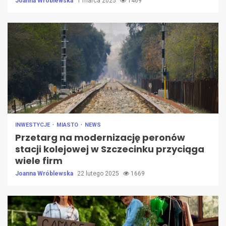
Joanna Wróblewska
1 marca 2025
1469
INWESTYCJE
MIASTO
NEWS
Przetarg na modernizację peronów
stacji kolejowej w Szczecinku przyciąga
wiele firm
Joanna Wróblewska
22 lutego 2025
1669