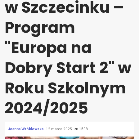
w Szczecinku –
Program
"Europa na
Dobry Start 2" w
Roku Szkolnym
2024/2025
Joanna Wróblewska
12 marca 2025
1538