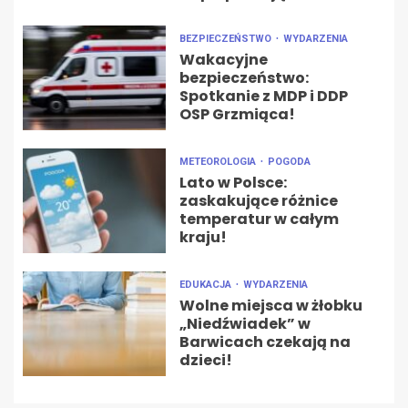
BEZPIECZEŃSTWO
WYDARZENIA
Wakacyjne
bezpieczeństwo:
Spotkanie z MDP i DDP
OSP Grzmiąca!
METEOROLOGIA
POGODA
Lato w Polsce:
zaskakujące różnice
temperatur w całym
kraju!
EDUKACJA
WYDARZENIA
Wolne miejsca w żłobku
„Niedźwiadek” w
Barwicach czekają na
dzieci!