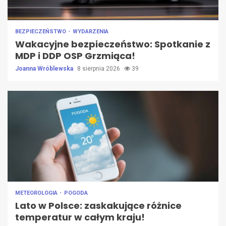
BEZPIECZEŃSTWO
WYDARZENIA
Wakacyjne bezpieczeństwo: Spotkanie z
MDP i DDP OSP Grzmiąca!
Joanna Wróblewska
8 sierpnia 2026
39
METEOROLOGIA
POGODA
Lato w Polsce: zaskakujące różnice
temperatur w całym kraju!