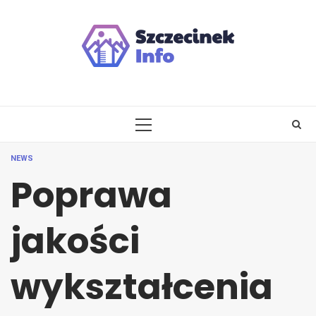
Skip
to
content
PRIMARY
MENU
NEWS
Poprawa
jakości
wykształcenia