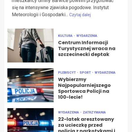
mieszkańcy Gminy Barwice powinni przygotować
się na intensywne zjawiska pogodowe. Instytut
Meteorologii i Gospodarki...
Czytaj dalej
KULTURA
WYDARZENIA
Centrum Informacji
Turystycznej wraca na
szczecinecki deptak
PLEBISCYT
SPORT
WYDARZENIA
Wybierzmy
Najpopularniejszego
Sportowca Policji na
100-lecie!
WYDARZENIA
ZATRZYMANIA
22-latek aresztowany
za ucieczkę przed
policją z narkotykami i