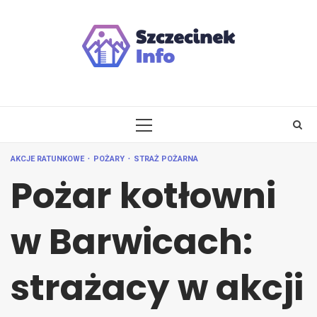
Skip
to
content
PRIMARY
MENU
AKCJE RATUNKOWE
POŻARY
STRAŻ POŻARNA
Pożar kotłowni
w Barwicach:
strażacy w akcji