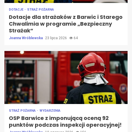
DOTACJE
STRAŻ POŻARNA
Dotacje dla strażaków z Barwic i Starego
Chwalimia w programie „Bezpieczny
Strażak”
Joanna Wróblewska
23 lipca 2026
64
STRAŻ POŻARNA
WYDARZENIA
OSP Barwice z imponującą oceną 92
punktów podczas inspekcji operacyjnej!