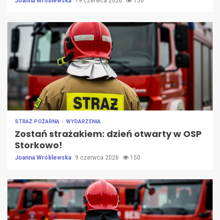
Joanna Wróblewska
19 czerwca 2026
156
STRAŻ POŻARNA
WYDARZENIA
Zostań strażakiem: dzień otwarty w OSP
Storkowo!
Joanna Wróblewska
9 czerwca 2026
150