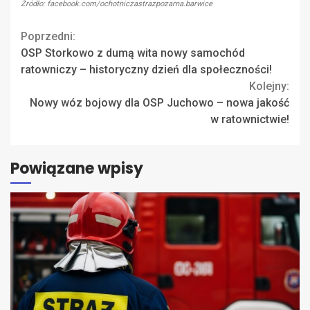
Źródło: facebook.com/ochotniczastrazpozarna.barwice
Continue
Poprzedni:
OSP Storkowo z dumą wita nowy samochód
Reading
ratowniczy – historyczny dzień dla społeczności!
Kolejny:
Nowy wóz bojowy dla OSP Juchowo – nowa jakość
w ratownictwie!
Powiązane wpisy