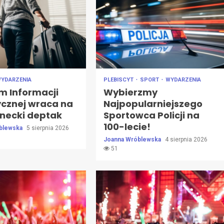
YDARZENIA
PLEBISCYT
SPORT
WYDARZENIA
m Informacji
Wybierzmy
ycznej wraca na
Najpopularniejszego
inecki deptak
Sportowca Policji na
100-lecie!
blewska
5 sierpnia 2026
Joanna Wróblewska
4 sierpnia 2026
51