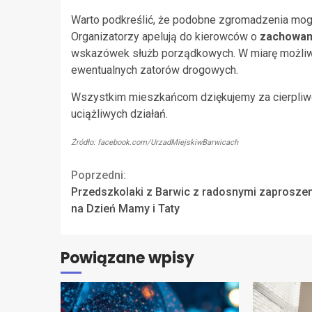
Warto podkreślić, że podobne zgromadzenia mogą
Organizatorzy apelują do kierowców o
zachowani
wskazówek służb porządkowych. W miarę możliwoś
ewentualnych zatorów drogowych.
Wszystkim mieszkańcom dziękujemy za cierpliwoś
uciążliwych działań.
Źródło: facebook.com/UrzadMiejskiwBarwicach
Continue
Poprzedni:
Przedszkolaki z Barwic z radosnymi zaprosze
Reading
na Dzień Mamy i Taty
Powiązane wpisy