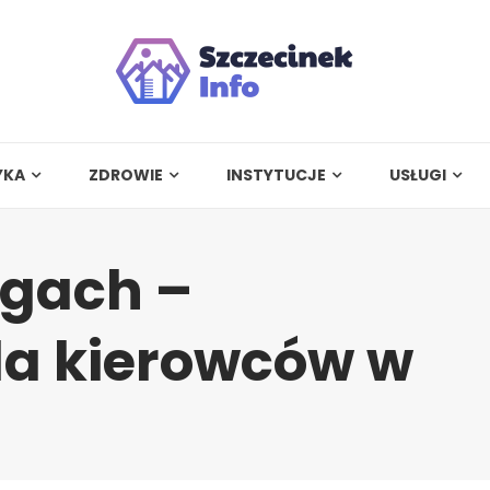
YKA
ZDROWIE
INSTYTUCJE
USŁUGI
ogach –
la kierowców w