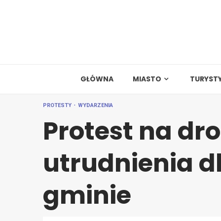
Skip
to
content
GŁÓWNA
MIASTO
TURYST
PROTESTY
WYDARZENIA
Protest na dr
utrudnienia d
gminie