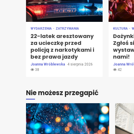
WYDARZENIA
ZATRZYMANIA
KULTURA
W
22-latek aresztowany
Dożynk
za ucieczkę przed
Zgłoś s
policją z narkotykami i
wystawc
bez prawa jazdy
nami!
Joanna Wróblewska
4 sierpnia 2026
Joanna Wró
38
42
Nie możesz przegapić