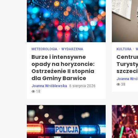
METEOROLOGIA
WYDARZENIA
KULTURA
W
Burze i intensywne
Centru
opady na horyzoncie:
Turyst
Ostrzeżenie II stopnia
szczec
dla Gminy Barwice
Joanna Wró
38
Joanna Wróblewska
6 sierpnia 2026
18