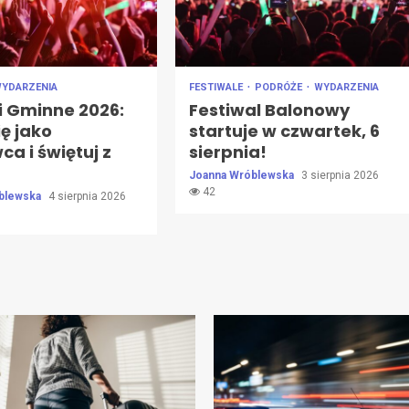
YDARZENIA
FESTIWALE
PODRÓŻE
WYDARZENIA
i Gminne 2026:
Festiwal Balonowy
ię jako
startuje w czwartek, 6
a i świętuj z
sierpnia!
Joanna Wróblewska
3 sierpnia 2026
42
blewska
4 sierpnia 2026