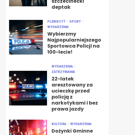
szczecinecki
deptak
PLEBISCYT
SPORT
WYDARZENIA
Wybierzmy
Najpopularniejszego
Sportowca Policji na
100-lecie!
WYDARZENIA
ZATRZYMANIA
22-latek
aresztowany za
ucieczkę przed
policją z
narkotykami i bez
prawa jazdy
KULTURA
WYDARZENIA
Dożynki Gminne