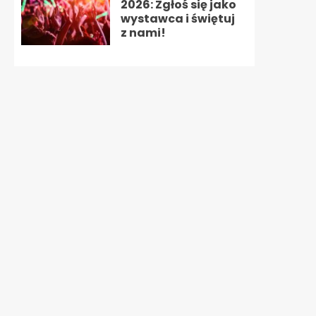
2026: Zgłoś się jako
wystawca i świętuj
z nami!