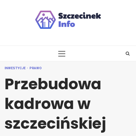
Skip
to
content
PRIMARY
MENU
INWESTYCJE
PRAWO
Przebudowa
kadrowa w
szczecińskiej