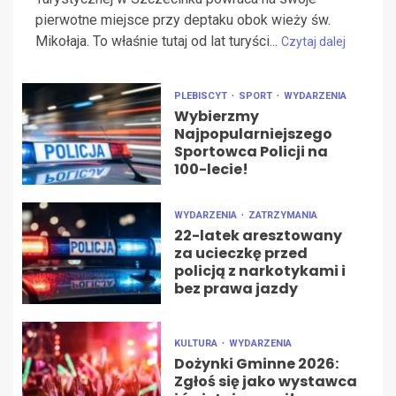
pierwotne miejsce przy deptaku obok wieży św.
Mikołaja. To właśnie tutaj od lat turyści...
Czytaj dalej
PLEBISCYT
SPORT
WYDARZENIA
Wybierzmy
Najpopularniejszego
Sportowca Policji na
100-lecie!
WYDARZENIA
ZATRZYMANIA
22-latek aresztowany
za ucieczkę przed
policją z narkotykami i
bez prawa jazdy
KULTURA
WYDARZENIA
Dożynki Gminne 2026:
Zgłoś się jako wystawca