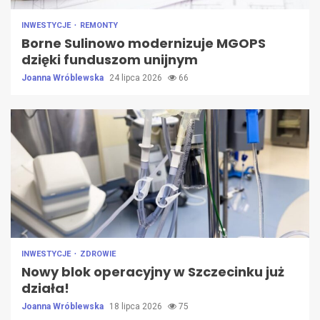
INWESTYCJE
REMONTY
Borne Sulinowo modernizuje MGOPS
dzięki funduszom unijnym
Joanna Wróblewska
24 lipca 2026
66
INWESTYCJE
ZDROWIE
Nowy blok operacyjny w Szczecinku już
działa!
Joanna Wróblewska
18 lipca 2026
75