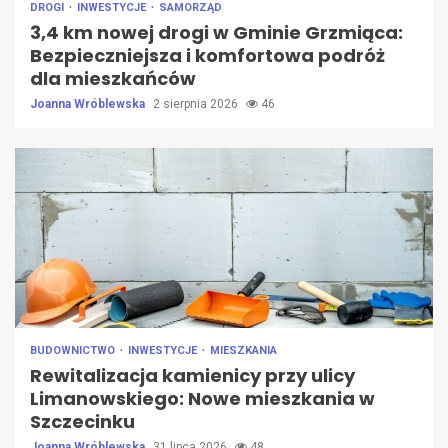
DROGI
INWESTYCJE
SAMORZĄD
3,4 km nowej drogi w Gminie Grzmiąca:
Bezpieczniejsza i komfortowa podróż
dla mieszkańców
Joanna Wróblewska
2 sierpnia 2026
46
BUDOWNICTWO
INWESTYCJE
MIESZKANIA
Rewitalizacja kamienicy przy ulicy
Limanowskiego: Nowe mieszkania w
Szczecinku
Joanna Wróblewska
31 lipca 2026
48