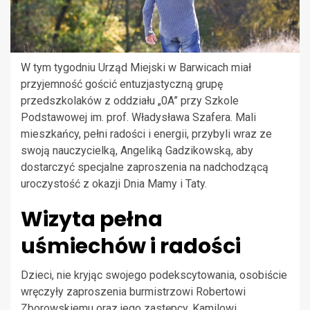
W tym tygodniu Urząd Miejski w Barwicach miał
przyjemność gościć entuzjastyczną grupę
przedszkolaków z oddziału „0A” przy Szkole
Podstawowej im. prof. Władysława Szafera. Mali
mieszkańcy, pełni radości i energii, przybyli wraz ze
swoją nauczycielką, Angeliką Gadzikowską, aby
dostarczyć specjalne zaproszenia na nadchodzącą
uroczystość z okazji Dnia Mamy i Taty.
Wizyta pełna
uśmiechów i radości
Dzieci, nie kryjąc swojego podekscytowania, osobiście
wręczyły zaproszenia burmistrzowi Robertowi
Zborowskiemu oraz jego zastępcy, Kamilowi