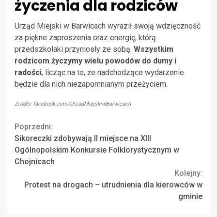
życzenia dla rodziców
Urząd Miejski w Barwicach wyraził swoją wdzięczność
za piękne zaproszenia oraz energię, którą
przedszkolaki przyniosły ze sobą.
Wszystkim
rodzicom życzymy wielu powodów do dumy i
radości
, licząc na to, że nadchodzące wydarzenie
będzie dla nich niezapomnianym przeżyciem.
Źródło: facebook.com/UrzadMiejskiwBarwicach
Continue
Poprzedni:
Sikoreczki zdobywają II miejsce na XIII
Reading
Ogólnopolskim Konkursie Folklorystycznym w
Chojnicach
Kolejny:
Protest na drogach – utrudnienia dla kierowców w
gminie