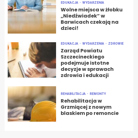
EDUKACJA
WYDARZENIA
Wolne miejsca w żłobku
„Niedźwiadek” w
Barwicach czekają na
dzieci!
EDUKACJA
WYDARZENIA
ZDROWIE
Zarząd Powiatu
Szczecineckiego
podejmuje istotne
decyzje w sprawach
zdrowia i edukacji
REHABILITACJA
REMONTY
Rehabilitacja w
Grzmiącej z nowym
blaskiem po remoncie