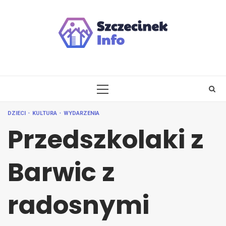
Skip
to
content
PRIMARY
MENU
DZIECI
KULTURA
WYDARZENIA
Przedszkolaki z
Barwic z
radosnymi