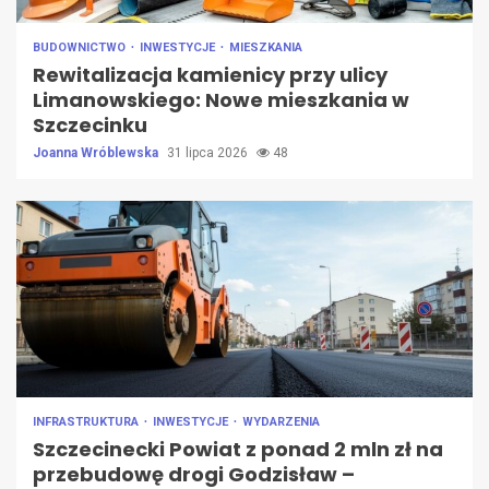
BUDOWNICTWO
INWESTYCJE
MIESZKANIA
Rewitalizacja kamienicy przy ulicy
Limanowskiego: Nowe mieszkania w
Szczecinku
Joanna Wróblewska
31 lipca 2026
48
INFRASTRUKTURA
INWESTYCJE
WYDARZENIA
Szczecinecki Powiat z ponad 2 mln zł na
przebudowę drogi Godzisław –