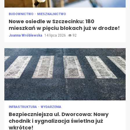
BUDOWNICTWO
MIESZKALNICTWO
Nowe osiedle w Szczecinku: 180
mieszkań w pięciu blokach już w drodze!
Joanna Wróblewska
14 lipca 2026
92
INFRASTRUKTURA
WYDARZENIA
Bezpieczniejsza ul. Dworcowa: Nowy
chodnik i sygnalizacja świetlna już
wkrótce!