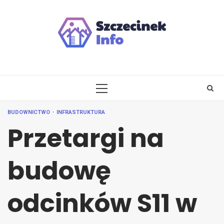
Skip
to
content
PRIMARY
MENU
BUDOWNICTWO
INFRASTRUKTURA
Przetargi na
budowę
odcinków S11 w