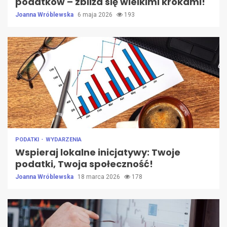
podatków – zbliża się wielkimi krokami!
Joanna Wróblewska
6 maja 2026
193
PODATKI
WYDARZENIA
Wspieraj lokalne inicjatywy: Twoje
podatki, Twoja społeczność!
Joanna Wróblewska
18 marca 2026
178