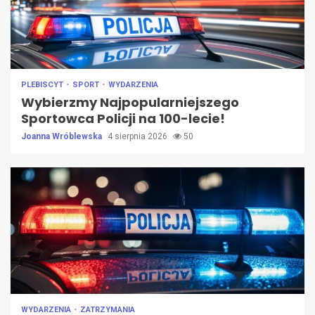
PLEBISCYT
SPORT
WYDARZENIA
Wybierzmy Najpopularniejszego
Sportowca Policji na 100-lecie!
Joanna Wróblewska
4 sierpnia 2026
50
WYDARZENIA
ZATRZYMANIA