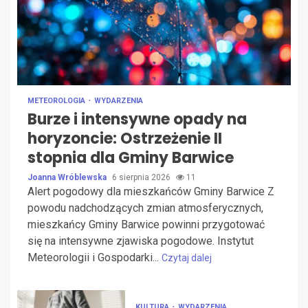
METEOROLOGIA
WYDARZENIA
Burze i intensywne opady na
horyzoncie: Ostrzeżenie II
stopnia dla Gminy Barwice
Joanna Wróblewska
6 sierpnia 2026
11
Alert pogodowy dla mieszkańców Gminy Barwice Z
powodu nadchodzących zmian atmosferycznych,
mieszkańcy Gminy Barwice powinni przygotować
się na intensywne zjawiska pogodowe. Instytut
Meteorologii i Gospodarki...
Czytaj dalej
KULTURA
WYDARZENIA