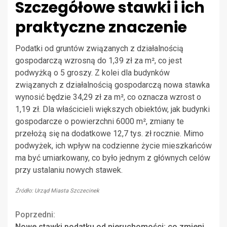
Szczegółowe stawki i ich
praktyczne znaczenie
Podatki od gruntów związanych z działalnością
gospodarczą wzrosną do 1,39 zł za m², co jest
podwyżką o 5 groszy. Z kolei dla budynków
związanych z działalnością gospodarczą nowa stawka
wynosić będzie 34,29 zł za m², co oznacza wzrost o
1,19 zł. Dla właścicieli większych obiektów, jak budynki
gospodarcze o powierzchni 6000 m², zmiany te
przełożą się na dodatkowe 12,7 tys. zł rocznie. Mimo
podwyżek, ich wpływ na codzienne życie mieszkańców
ma być umiarkowany, co było jednym z głównych celów
przy ustalaniu nowych stawek.
Źródło: Urząd Miasta Szczecinek
Continue
Poprzedni:
Nowe stawki podatku od nieruchomości: co zmieni