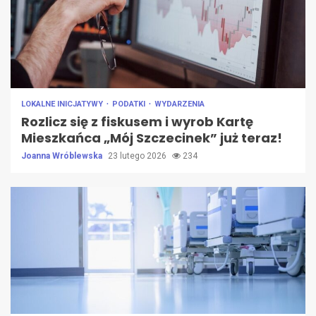
LOKALNE INICJATYWY
PODATKI
WYDARZENIA
Rozlicz się z fiskusem i wyrob Kartę
Mieszkańca „Mój Szczecinek” już teraz!
Joanna Wróblewska
23 lutego 2026
234