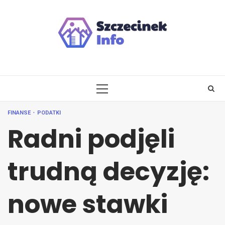
Skip
to
content
PRIMARY
MENU
FINANSE
PODATKI
Radni podjęli
trudną decyzję:
nowe stawki