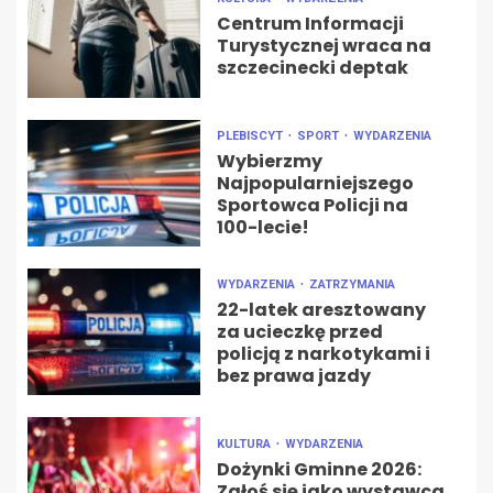
Centrum Informacji
Turystycznej wraca na
szczecinecki deptak
PLEBISCYT
SPORT
WYDARZENIA
Wybierzmy
Najpopularniejszego
Sportowca Policji na
100-lecie!
WYDARZENIA
ZATRZYMANIA
22-latek aresztowany
za ucieczkę przed
policją z narkotykami i
bez prawa jazdy
KULTURA
WYDARZENIA
Dożynki Gminne 2026:
Zgłoś się jako wystawca