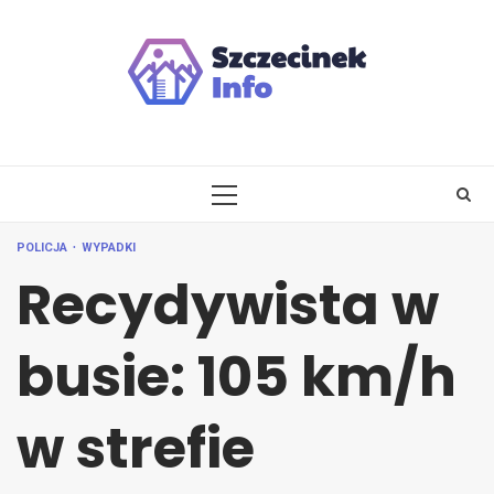
Skip
to
content
PRIMARY
MENU
POLICJA
WYPADKI
Recydywista w
busie: 105 km/h
w strefie