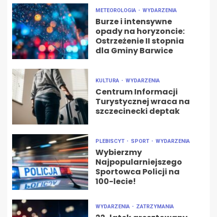
METEOROLOGIA
WYDARZENIA
Burze i intensywne
opady na horyzoncie:
Ostrzeżenie II stopnia
dla Gminy Barwice
KULTURA
WYDARZENIA
Centrum Informacji
Turystycznej wraca na
szczecinecki deptak
PLEBISCYT
SPORT
WYDARZENIA
Wybierzmy
Najpopularniejszego
Sportowca Policji na
100-lecie!
WYDARZENIA
ZATRZYMANIA