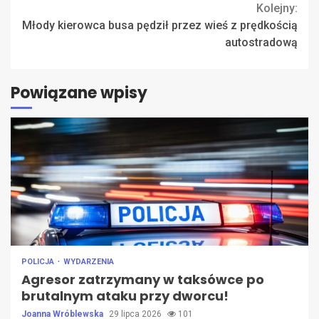
Kolejny:
Młody kierowca busa pędził przez wieś z prędkością
autostradową
Powiązane wpisy
POLICJA
WYDARZENIA
Agresor zatrzymany w taksówce po
brutalnym ataku przy dworcu!
Joanna Wróblewska
29 lipca 2026
101