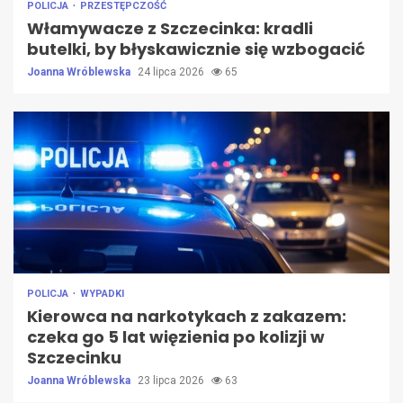
POLICJA
PRZESTĘPCZOŚĆ
Włamywacze z Szczecinka: kradli
butelki, by błyskawicznie się wzbogacić
Joanna Wróblewska
24 lipca 2026
65
POLICJA
WYPADKI
Kierowca na narkotykach z zakazem:
czeka go 5 lat więzienia po kolizji w
Szczecinku
Joanna Wróblewska
23 lipca 2026
63