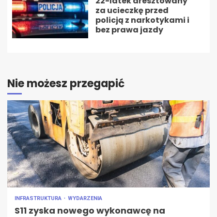
22-latek aresztowany
za ucieczkę przed
policją z narkotykami i
bez prawa jazdy
Nie możesz przegapić
INFRASTRUKTURA
WYDARZENIA
S11 zyska nowego wykonawcę na