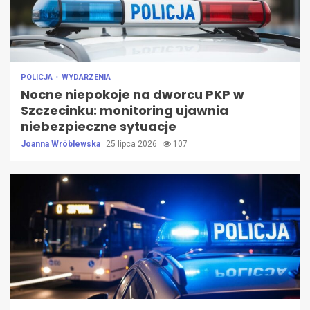
POLICJA
WYDARZENIA
Nocne niepokoje na dworcu PKP w
Szczecinku: monitoring ujawnia
niebezpieczne sytuacje
Joanna Wróblewska
25 lipca 2026
107