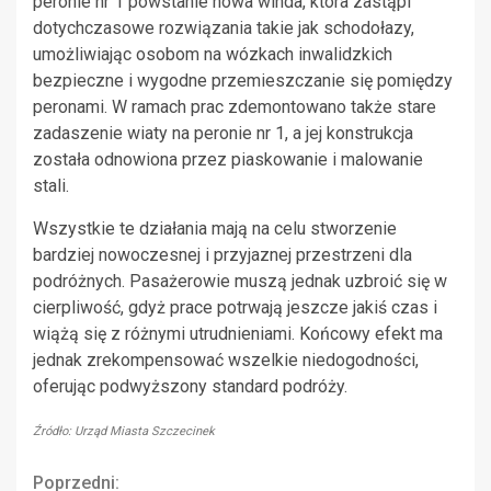
peronie nr 1 powstanie nowa winda, która zastąpi
dotychczasowe rozwiązania takie jak schodołazy,
umożliwiając osobom na wózkach inwalidzkich
bezpieczne i wygodne przemieszczanie się pomiędzy
peronami. W ramach prac zdemontowano także stare
zadaszenie wiaty na peronie nr 1, a jej konstrukcja
została odnowiona przez piaskowanie i malowanie
stali.
Wszystkie te działania mają na celu stworzenie
bardziej nowoczesnej i przyjaznej przestrzeni dla
podróżnych. Pasażerowie muszą jednak uzbroić się w
cierpliwość, gdyż prace potrwają jeszcze jakiś czas i
wiążą się z różnymi utrudnieniami. Końcowy efekt ma
jednak zrekompensować wszelkie niedogodności,
oferując podwyższony standard podróży.
Źródło: Urząd Miasta Szczecinek
Continue
Poprzedni: