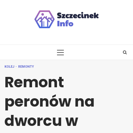
Skip
to
content
PRIMARY
MENU
KOLEJ
REMONTY
Remont
peronów na
dworcu w