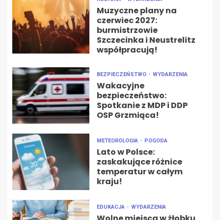
Muzyczne plany na
czerwiec 2027:
burmistrzowie
Szczecinka i Neustrelitz
współpracują!
BEZPIECZEŃSTWO
WYDARZENIA
Wakacyjne
bezpieczeństwo:
Spotkanie z MDP i DDP
OSP Grzmiąca!
METEOROLOGIA
POGODA
Lato w Polsce:
zaskakujące różnice
temperatur w całym
kraju!
EDUKACJA
WYDARZENIA
Wolne miejsca w żłobku