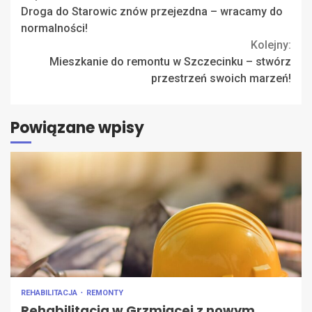
Droga do Starowic znów przejezdna – wracamy do
Reading
normalności!
Kolejny:
Mieszkanie do remontu w Szczecinku – stwórz
przestrzeń swoich marzeń!
Powiązane wpisy
REHABILITACJA
REMONTY
Rehabilitacja w Grzmiącej z nowym