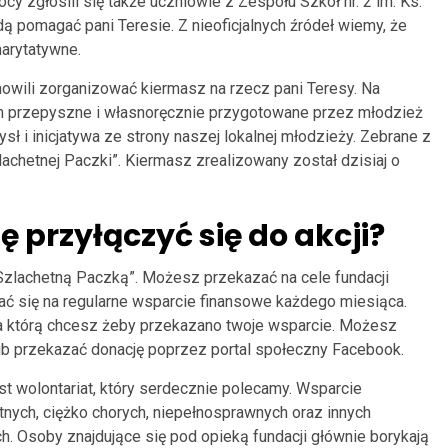
cy zgłosili się także uczniowie z Zespołu Szkół nr. 2 im. Ks.
ą pomagać pani Teresie. Z nieoficjalnych źródeł wiemy, że
harytatywne.
owili zorganizować kiermasz na rzecz pani Teresy. Na
m przepyszne i własnoręcznie przygotowane przez młodzież
ysł i inicjatywa ze strony naszej lokalnej młodzieży. Zebrane z
chetnej Paczki”. Kiermasz zrealizowany został dzisiaj o
przyłączyć się do akcji?
zlachetną Paczką”. Możesz przekazać na cele fundacji
ć się na regularne wsparcie finansowe każdego miesiąca.
a którą chcesz żeby przekazano twoje wsparcie. Możesz
ub przekazać donację poprzez portal społeczny Facebook.
 wolontariat, który serdecznie polecamy. Wsparcie
tnych, ciężko chorych, niepełnosprawnych oraz innych
h. Osoby znajdujące się pod opieką fundacji głównie borykają