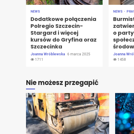
NEWS
NEWS
PR
Dodatkowe połączenia
Burmis
Polregio Szczecin-
zatwie
Stargard i więcej
o party
kursów do Gryfina oraz
społec
Szczecinka
środow
Joanna Wróblewska
6 marca 2025
Joanna Wró
1711
1458
Nie możesz przegapić