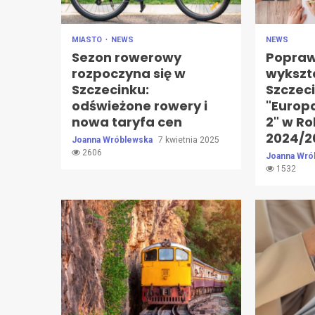
MIASTO
NEWS
NEWS
Sezon rowerowy
Popraw
rozpoczyna się w
wykszt
Szczecinku:
Szczec
odświeżone rowery i
"Europa
nowa taryfa cen
2" w R
2024/2
Joanna Wróblewska
7 kwietnia 2025
2606
Joanna Wró
1532