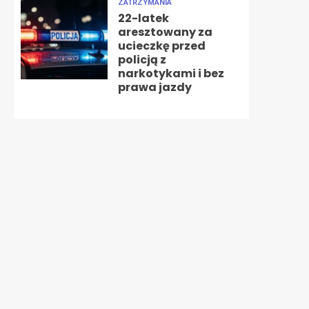
ZATRZYMANIA
22-latek
aresztowany za
ucieczkę przed
policją z
narkotykami i bez
prawa jazdy