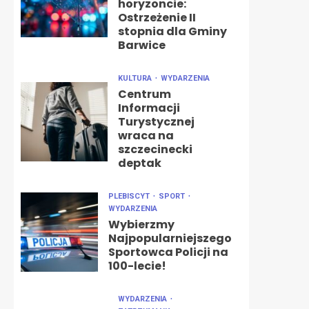
horyzoncie:
Ostrzeżenie II
stopnia dla Gminy
Barwice
KULTURA
WYDARZENIA
Centrum
Informacji
Turystycznej
wraca na
szczecinecki
deptak
PLEBISCYT
SPORT
WYDARZENIA
Wybierzmy
Najpopularniejszego
Sportowca Policji na
100-lecie!
WYDARZENIA