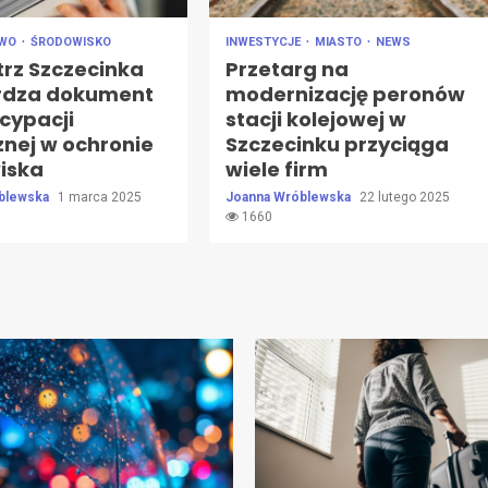
AWO
ŚRODOWISKO
INWESTYCJE
MIASTO
NEWS
trz Szczecinka
Przetarg na
rdza dokument
modernizację peronów
cypacji
stacji kolejowej w
znej w ochronie
Szczecinku przyciąga
iska
wiele firm
blewska
1 marca 2025
Joanna Wróblewska
22 lutego 2025
1660