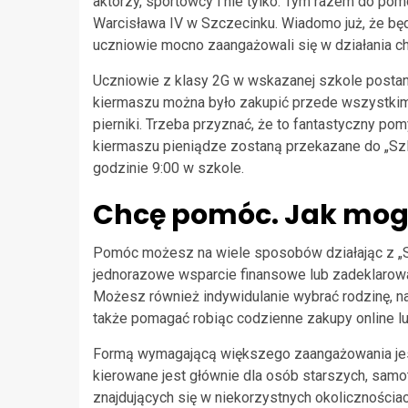
aktorzy, sportowcy i nie tylko. Tym razem do pomo
Warcisława IV w Szczecinku. Wiadomo już, że będ
uczniowie mocno zaangażowali się w działania c
Uczniowie z klasy 2G w wskazanej szkole postan
kiermaszu można było zakupić przede wszystki
pierniki. Trzeba przyznać, że to fantastyczny pom
kiermaszu pieniądze zostaną przekazane do „Szla
godzinie 9:00 w szkole.
Chcę pomóc. Jak mogę 
Pomóc możesz na wiele sposobów działając z „S
jednorazowe wsparcie finansowe lub zadeklarowa
Możesz również indywidulanie wybrać rodzinę, n
także pomagać robiąc codzienne zakupy online l
Formą wymagającą większego zaangażowania jest
kierowane jest głównie dla osób starszych, samo
znajdujących się w niekorzystnych okolicznościac