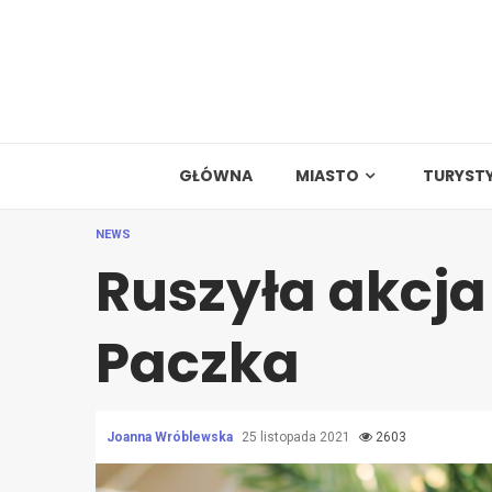
Skip
to
content
GŁÓWNA
MIASTO
TURYST
NEWS
Ruszyła akcja
Paczka
Joanna Wróblewska
25 listopada 2021
2603