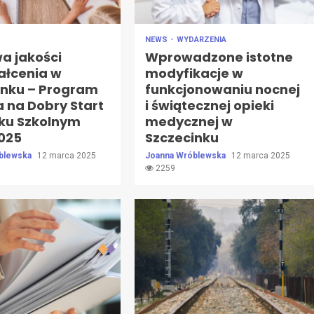
NEWS
WYDARZENIA
a jakości
Wprowadzone istotne
ałcenia w
modyfikacje w
inku – Program
funkcjonowaniu nocnej
 na Dobry Start
i świątecznej opieki
oku Szkolnym
medycznej w
025
Szczecinku
blewska
12 marca 2025
Joanna Wróblewska
12 marca 2025
2259