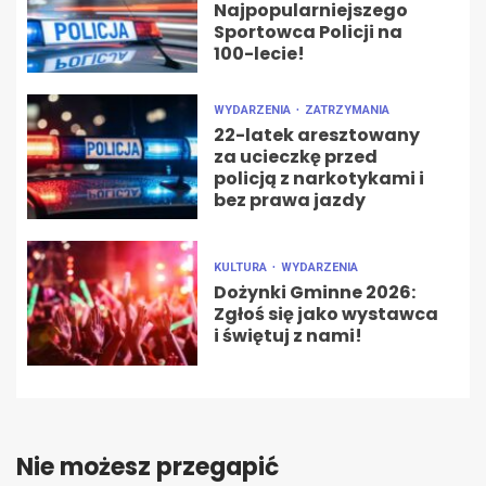
Najpopularniejszego
Sportowca Policji na
100-lecie!
WYDARZENIA
ZATRZYMANIA
22-latek aresztowany
za ucieczkę przed
policją z narkotykami i
bez prawa jazdy
KULTURA
WYDARZENIA
Dożynki Gminne 2026:
Zgłoś się jako wystawca
i świętuj z nami!
Nie możesz przegapić