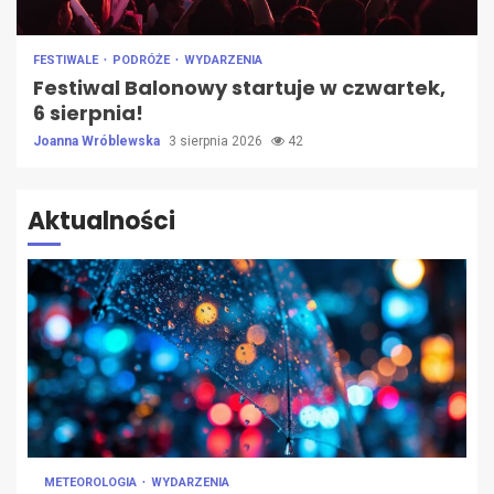
FESTIWALE
PODRÓŻE
WYDARZENIA
Festiwal Balonowy startuje w czwartek,
6 sierpnia!
Joanna Wróblewska
3 sierpnia 2026
42
Aktualności
METEOROLOGIA
WYDARZENIA