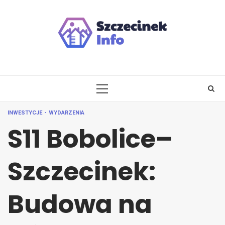
Skip
to
content
PRIMARY
MENU
INWESTYCJE
WYDARZENIA
S11 Bobolice–
Szczecinek:
Budowa na