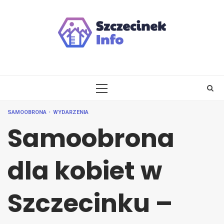
Skip
to
content
PRIMARY
MENU
SAMOOBRONA
WYDARZENIA
Samoobrona
dla kobiet w
Szczecinku –