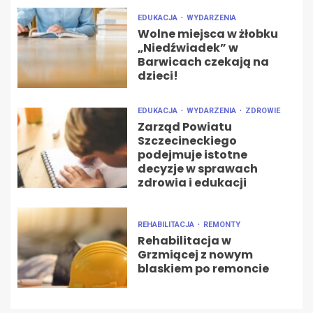
EDUKACJA
WYDARZENIA
Wolne miejsca w żłobku
„Niedźwiadek” w
Barwicach czekają na
dzieci!
EDUKACJA
WYDARZENIA
ZDROWIE
Zarząd Powiatu
Szczecineckiego
podejmuje istotne
decyzje w sprawach
zdrowia i edukacji
REHABILITACJA
REMONTY
Rehabilitacja w
Grzmiącej z nowym
blaskiem po remoncie