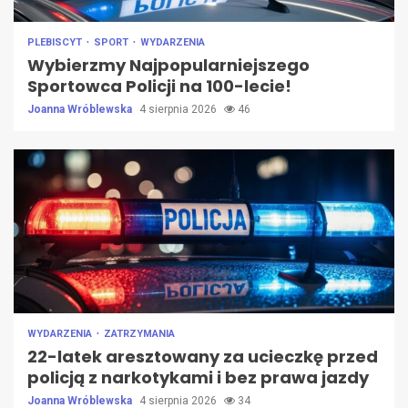
PLEBISCYT
SPORT
WYDARZENIA
Wybierzmy Najpopularniejszego
Sportowca Policji na 100-lecie!
Joanna Wróblewska
4 sierpnia 2026
46
WYDARZENIA
ZATRZYMANIA
22-latek aresztowany za ucieczkę przed
policją z narkotykami i bez prawa jazdy
Joanna Wróblewska
4 sierpnia 2026
34