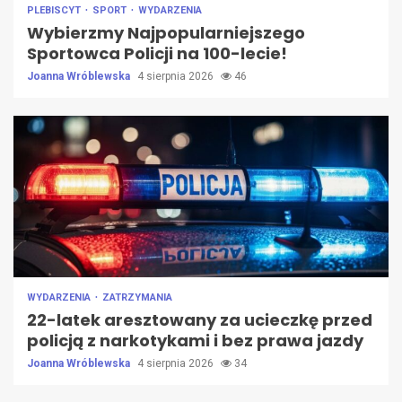
PLEBISCYT
SPORT
WYDARZENIA
Wybierzmy Najpopularniejszego
Sportowca Policji na 100-lecie!
Joanna Wróblewska
4 sierpnia 2026
46
WYDARZENIA
ZATRZYMANIA
22-latek aresztowany za ucieczkę przed
policją z narkotykami i bez prawa jazdy
Joanna Wróblewska
4 sierpnia 2026
34