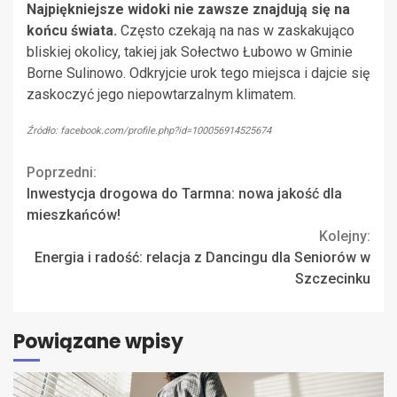
Najpiękniejsze widoki nie zawsze znajdują się na
końcu świata.
Często czekają na nas w zaskakująco
bliskiej okolicy, takiej jak Sołectwo Łubowo w Gminie
Borne Sulinowo. Odkryjcie urok tego miejsca i dajcie się
zaskoczyć jego niepowtarzalnym klimatem.
Źródło: facebook.com/profile.php?id=100056914525674
Continue
Poprzedni:
Inwestycja drogowa do Tarmna: nowa jakość dla
Reading
mieszkańców!
Kolejny:
Energia i radość: relacja z Dancingu dla Seniorów w
Szczecinku
Powiązane wpisy