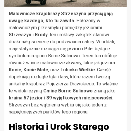
Malownicze krajobrazy Strzeszyna przyciągają
uwagę każdego, kto tu zawita.
Położony w
malowniczym przesmyku pomiędzy jeziorami
Strzeszyn
i
Brody
, ten urokliwy zakątek stanowi
doskonałą scenerię do podziwiania natury. W oddali,
majestatycznie rozciąga się
jezioro Pile
, będące
symbolem regionu Borne Sulinowo. Teren ten obfituje
również w inne malownicze akweny, takie jak jeziora
Kocie
,
Kocie Małe
, oraz
Lubicko Wielkie
. Całość
dopełniają rozległe łąki i lasy, które razem tworzą
unikalny krajobraz Pojezierza Drawskiego. To właśnie
te widoki czynią
Gminę Borne Sulinowo
znaną jako
kraina 57 jezior i 39 wyjątkowych miejscowości
.
Strzeszyn bez wątpienia wybija się jako jeden z
najpiękniejszych punktów tego regionu.
Historia i Urok Starego