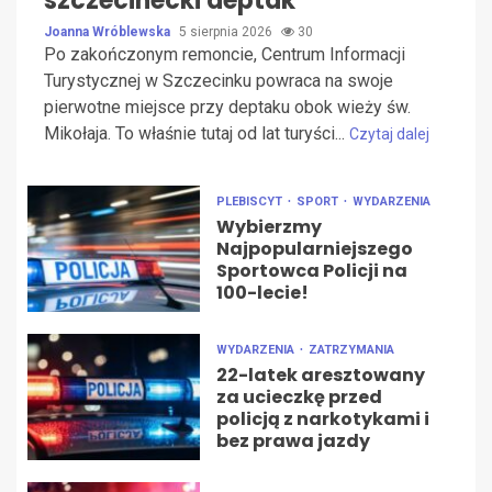
szczecinecki deptak
Joanna Wróblewska
5 sierpnia 2026
30
Po zakończonym remoncie, Centrum Informacji
Turystycznej w Szczecinku powraca na swoje
pierwotne miejsce przy deptaku obok wieży św.
Mikołaja. To właśnie tutaj od lat turyści...
Czytaj dalej
PLEBISCYT
SPORT
WYDARZENIA
Wybierzmy
Najpopularniejszego
Sportowca Policji na
100-lecie!
WYDARZENIA
ZATRZYMANIA
22-latek aresztowany
za ucieczkę przed
policją z narkotykami i
bez prawa jazdy