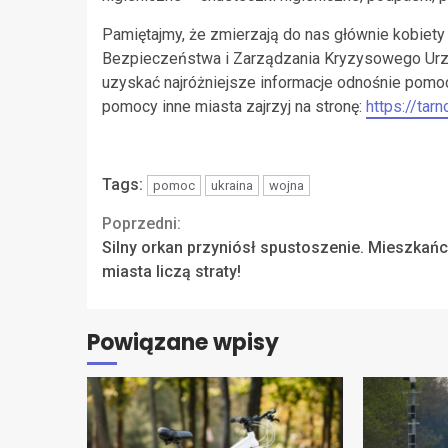
Pamiętajmy, że zmierzają do nas głównie kobiety
Bezpieczeństwa i Zarządzania Kryzysowego Urzę
uzyskać najróżniejsze informacje odnośnie pomoc
pomocy inne miasta zajrzyj na stronę:
https://tar
Tags:
pomoc
ukraina
wojna
Continue
Poprzedni:
Silny orkan przyniósł spustoszenie. Mieszkań
Reading
miasta liczą straty!
Powiązane wpisy