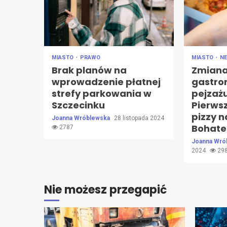
MIASTO
PRAWO
MIASTO
N
Brak planów na
Zmian
wprowadzenie płatnej
gastr
strefy parkowania w
pejzażu
Szczecinku
Pierws
pizzy n
Joanna Wróblewska
28 listopada 2024
Bohate
2787
Joanna Wró
2024
29
Nie możesz przegapić