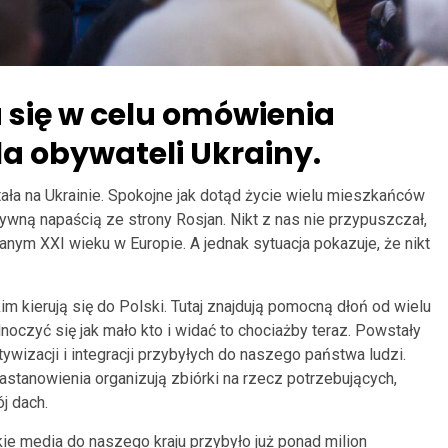
 się w celu omówienia
a obywateli Ukrainy.
stała na Ukrainie. Spokojne jak dotąd życie wielu mieszkańców
ywną napaścią ze strony Rosjan. Nikt z nas nie przypuszczał,
nym XXI wieku w Europie. A jednak sytuacja pokazuje, że nikt
 kierują się do Polski. Tutaj znajdują pomocną dłoń od wielu
dnoczyć się jak mało kto i widać to chociażby teraz. Powstały
izacji i integracji przybyłych do naszego państwa ludzi.
zastanowienia organizują zbiórki na rzecz potrzebujących,
j dach.
e media do naszego kraju przybyło już ponad milion