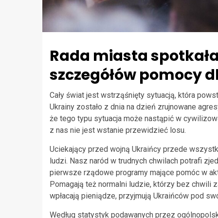
Rada miasta spotkała
szczegółów pomocy dl
Cały świat jest wstrząśnięty sytuacją, która pow
Ukrainy zostało z dnia na dzień zrujnowane agres
że tego typu sytuacja może nastąpić w cywilizowa
z nas nie jest wstanie przewidzieć losu.
Uciekający przed wojną Ukraińcy przede wszystkim
ludzi. Nasz naród w trudnych chwilach potrafi zje
pierwsze rządowe programy mające pomóc w aktyw
Pomagają też normalni ludzie, którzy bez chwili 
wpłacają pieniądze, przyjmują Ukraińców pod swó
Według statystyk podawanych przez ogólnopolski