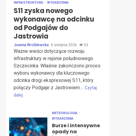
INFRASTRUKTURA
WYDARZENIA
S11 zyska nowego
wykonawcę na odcinku
od Podgajów do
Jastrowia
Joanna Wróblewska
6 sierpnia 2026
53
Ważne wieści dotyczące rozwoju
infrastruktury w rejonie południowego
Szczecinka. Właśnie zakończono proces
wyboru wykonawcy dla kluczowego
odcinka drogi ekspresowej S11, który
połączy Podgaje z Jastrowiem....
Czytaj
dalej
METEOROLOGIA
WYDARZENIA
Burze i intensywne
opady na