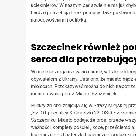
uciekinierów. W naszym państwie nie ma już chyb
bardzo potrzebują teraz pomocy. Taka postawa t
narodowościami i polityką.
Szczecinek również po
serca dla potrzebując
W mieście zorganizowano naradę, w trakcie któr
obywatelom z Ukrainy. Ustalono, że miasto będzi
miejscach. Przekazywać można do nich najpotrzeb
monitorowana przez Miasto Szczecinek.
Punkty zbiórki znajdują się w Straży Miejskiej pr
„SzLOT przy ulicy Kościuszki 22, OSiR Szczecinek
Szczecinku. Miasto podaje, że prosi przede wsz
ważności, komplety pościeli, koce, prześcieradła,
higieniczne – chusteczki higieniczne, podpaski, p