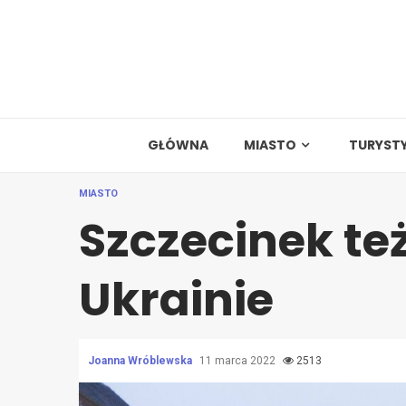
Skip
to
content
GŁÓWNA
MIASTO
TURYST
MIASTO
Szczecinek t
Ukrainie
Joanna Wróblewska
11 marca 2022
2513