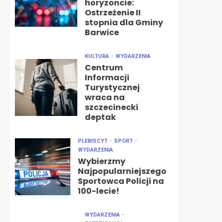
horyzoncie:
Ostrzeżenie II
stopnia dla Gminy
Barwice
KULTURA
WYDARZENIA
Centrum
Informacji
Turystycznej
wraca na
szczecinecki
deptak
PLEBISCYT
SPORT
WYDARZENIA
Wybierzmy
Najpopularniejszego
Sportowca Policji na
100-lecie!
WYDARZENIA