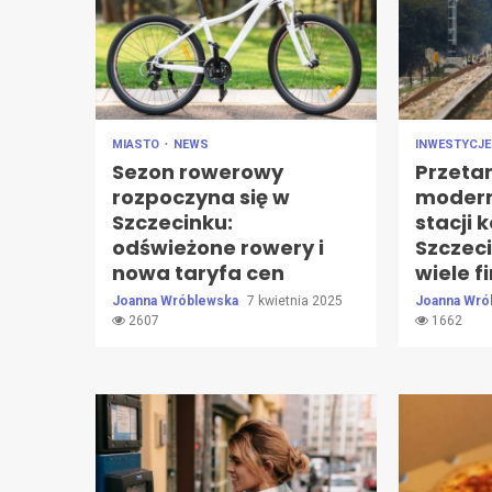
MIASTO
NEWS
INWESTYCJ
Sezon rowerowy
Przeta
rozpoczyna się w
modern
Szczecinku:
stacji 
odświeżone rowery i
Szczec
nowa taryfa cen
wiele f
Joanna Wróblewska
7 kwietnia 2025
Joanna Wró
2607
1662