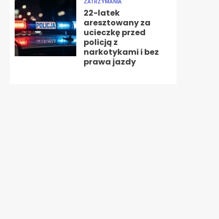
ZATRZYMANIA
22-latek
aresztowany za
ucieczkę przed
policją z
narkotykami i bez
prawa jazdy