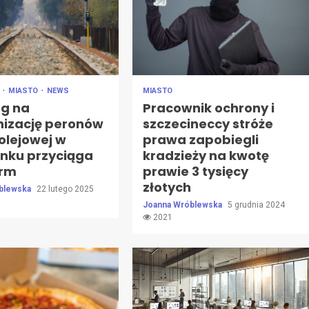
E
MIASTO
NEWS
MIASTO
rg na
Pracownik ochrony i
izację peronów
szczecineccy stróże
kolejowej w
prawa zapobiegli
inku przyciąga
kradzieży na kwotę
irm
prawie 3 tysięcy
złotych
blewska
22 lutego 2025
Joanna Wróblewska
5 grudnia 2024
2021