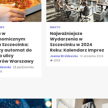
EWS
MIASTO
a w
Najważniejsze
onomicznym
Wydarzenia w
 Szczecinka:
Szczecinku w 2024
zy automat do
Roku: Kalendarz Imprez
a ulicy
Joanna Wróblewska
16 września 2024
rów Warszawy
2059
blewska
28 października
88