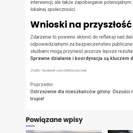
interwencji, ale także zapobieganie potencjaln
lokalnej społeczności.
Wnioski na przyszłość
Zdarzenie to powinno skłonić do refleksji nad 
odpowiedzialnymi za bezpieczeństwo publiczne.
służbami mogą przynieść jeszcze lepsze rezultat
Sprawne działanie i koordynacja są kluczem 
Źródło: facebook.com/SMSzczecinek
Continue
Poprzedni:
Ostrzeżenie dla mieszkańców gminy: Oszuści 
Reading
tropie!
Powiązane wpisy