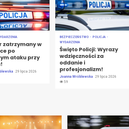
YDARZENIA
BEZPIECZEŃSTWO
POLICJA
WYDARZENIA
r zatrzymany w
Święto Policji: Wyrazy
ce po
wdzięczności za
nym ataku przy
oddanie i
!
profesjonalizm!
blewska
29 lipca 2026
Joanna Wróblewska
29 lipca 2026
59