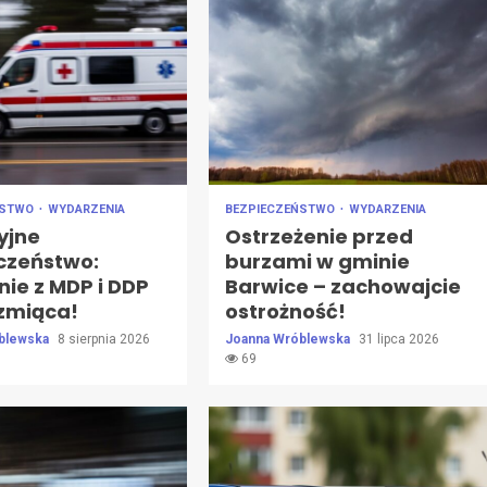
ŃSTWO
WYDARZENIA
BEZPIECZEŃSTWO
WYDARZENIA
yjne
Ostrzeżenie przed
czeństwo:
burzami w gminie
ie z MDP i DDP
Barwice – zachowajcie
zmiąca!
ostrożność!
blewska
8 sierpnia 2026
Joanna Wróblewska
31 lipca 2026
69