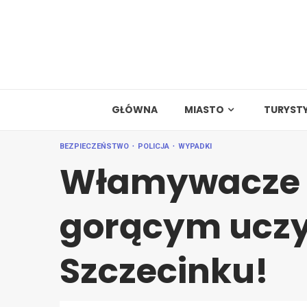
Skip
to
content
GŁÓWNA
MIASTO
TURYST
BEZPIECZEŃSTWO
POLICJA
WYPADKI
Włamywacze 
gorącym ucz
Szczecinku!