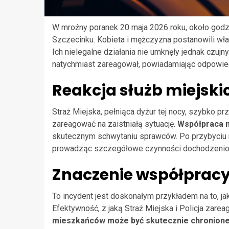
W mroźny poranek 20 maja 2026 roku, około godz
Szczecinku. Kobieta i mężczyzna postanowili wła
Ich nielegalne działania nie umknęły jednak czuj
natychmiast zareagował, powiadamiając odpowied
Reakcja służb miejski
Straż Miejska, pełniąca dyżur tej nocy, szybko pr
zareagować na zaistniałą sytuację.
Współpraca m
skutecznym schwytaniu sprawców. Po przybyciu na 
prowadząc szczegółowe czynności dochodzeni
Znaczenie współprac
To incydent jest doskonałym przykładem na to, jak
Efektywność, z jaką Straż Miejska i Policja zare
mieszkańców może być skutecznie chronion