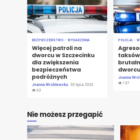
BEZPIECZEŃSTWO
WYDARZENIA
POLICJA
W
Więcej patroli na
Agreso
dworcu w Szczecinku
taksów
dla zwiększenia
brutal
bezpieczeństwa
dworcu
podróżnych
Joanna Wró
137
Joanna Wróblewska
30 lipca 2026
63
Nie możesz przegapić