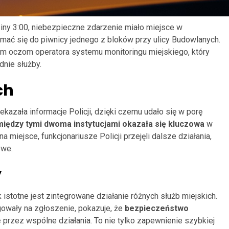
iny 3:00, niebezpieczne zdarzenie miało miejsce w
mać się do piwnicy jednego z bloków przy ulicy Budowlanych.
nym oczom operatora systemu monitoringu miejskiego, który
nie służby.
ch
zekazała informacje Policji, dzięki czemu udało się w porę
iędzy tymi dwoma instytucjami okazała się kluczowa
w
miejsce, funkcjonariusze Policji przejęli dalsze działania,
owe.
y
 istotne jest zintegrowane działanie różnych służb miejskich.
agowały na zgłoszenie, pokazuje, że
bezpieczeństwo
e
przez wspólne działania. To nie tylko zapewnienie szybkiej