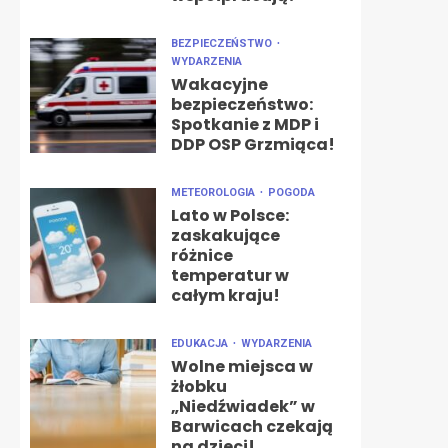
BEZPIECZEŃSTWO
WYDARZENIA
Wakacyjne
bezpieczeństwo:
Spotkanie z MDP i
DDP OSP Grzmiąca!
METEOROLOGIA
POGODA
Lato w Polsce:
zaskakujące
różnice
temperatur w
całym kraju!
EDUKACJA
WYDARZENIA
Wolne miejsca w
żłobku
„Niedźwiadek” w
Barwicach czekają
na dzieci!