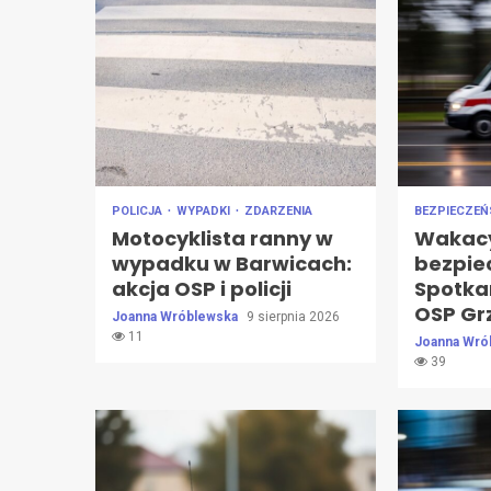
POLICJA
WYPADKI
ZDARZENIA
BEZPIECZE
Motocyklista ranny w
Wakac
wypadku w Barwicach:
bezpie
akcja OSP i policji
Spotkan
OSP Gr
Joanna Wróblewska
9 sierpnia 2026
11
Joanna Wró
39