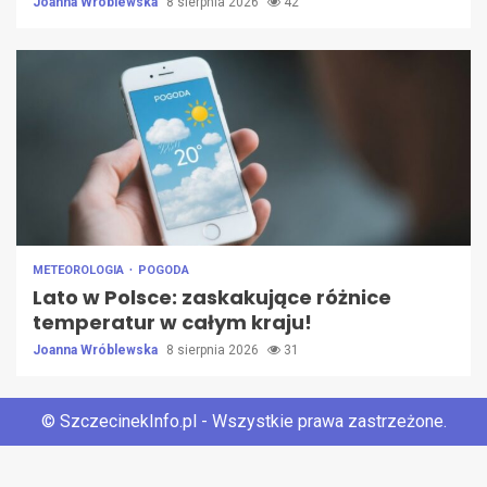
Joanna Wróblewska
8 sierpnia 2026
42
METEOROLOGIA
POGODA
Lato w Polsce: zaskakujące różnice
temperatur w całym kraju!
Joanna Wróblewska
8 sierpnia 2026
31
© SzczecinekInfo.pl - Wszystkie prawa zastrzeżone.