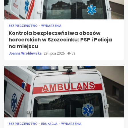
BEZPIECZEŃSTWO
WYDARZENIA
Kontrola bezpieczeństwa obozów
harcerskich w Szczecinku: PSP i Policja
na miejscu
Joanna Wróblewska
29 lipca 2026
59
BEZPIECZEŃSTWO
EDUKACJA
WYDARZENIA