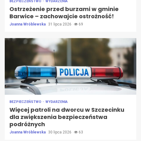
BEZPIECZEŃSTWO
WYDARZENIA
Ostrzeżenie przed burzami w gminie
Barwice – zachowajcie ostrożność!
Joanna Wróblewska
31 lipca 2026
69
BEZPIECZEŃSTWO
WYDARZENIA
Więcej patroli na dworcu w Szczecinku
dla zwiększenia bezpieczeństwa
podróżnych
Joanna Wróblewska
30 lipca 2026
63