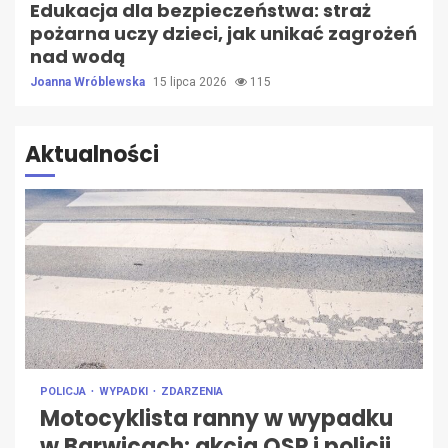
Edukacja dla bezpieczeństwa: straż
pożarna uczy dzieci, jak unikać zagrożeń
nad wodą
Joanna Wróblewska
15 lipca 2026
115
Aktualności
POLICJA
WYPADKI
ZDARZENIA
Motocyklista ranny w wypadku
w Barwicach: akcja OSP i policji