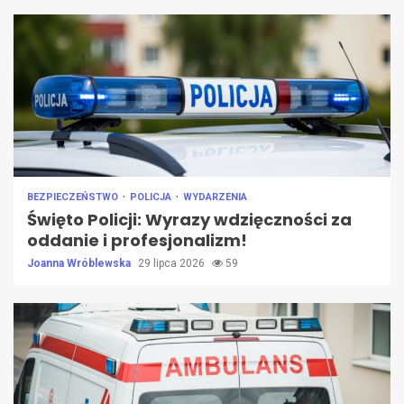
BEZPIECZEŃSTWO
POLICJA
WYDARZENIA
Święto Policji: Wyrazy wdzięczności za
oddanie i profesjonalizm!
Joanna Wróblewska
29 lipca 2026
59