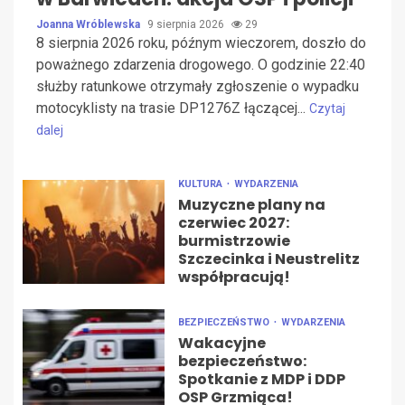
Joanna Wróblewska
9 sierpnia 2026
29
8 sierpnia 2026 roku, późnym wieczorem, doszło do
poważnego zdarzenia drogowego. O godzinie 22:40
służby ratunkowe otrzymały zgłoszenie o wypadku
motocyklisty na trasie DP1276Z łączącej...
Czytaj
dalej
KULTURA
WYDARZENIA
Muzyczne plany na
czerwiec 2027:
burmistrzowie
Szczecinka i Neustrelitz
współpracują!
BEZPIECZEŃSTWO
WYDARZENIA
Wakacyjne
bezpieczeństwo:
Spotkanie z MDP i DDP
OSP Grzmiąca!