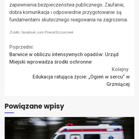
zapewnienia bezpieczeństwa publicznego. Zaufanie,
dobra komunikacja i odpowiednie przygotowanie są
fundamentami skutecznego reagowania na zagrożenia.
Źródło: facebook.com/PowiatSzczecinek
Continue
Poprzedni:
Barwice w obliczu intensywnych opadów: Urząd
Reading
Miejski wprowadza środki ochronne
Kolejny:
Edukacja ratująca życie: „Ogień w sercu” w
Grzmiącej
Powiązane wpisy