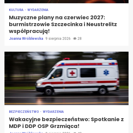
KULTURA
WYDARZENIA
Muzyczne plany na czerwiec 2027:
burmistrzowie Szczecinka i Neustrelitz
współpracują!
Joanna Wróblewska
9 sierpnia 2026
28
BEZPIECZEŃSTWO
WYDARZENIA
Wakacyjne bezpieczeństwo: Spotkanie z
MDP i DDP OSP Grzmiąca!