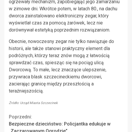
ogrzewały mechanizm, zapobiegając jego zamarzaniu
w zimowe dni. Wkrótce potem, w latach 80., na dachu
dworca zainstalowano elektroniczny zegar, który
wyświetlał czas za pomocą żarówek, lecz nie
dorównywał estetyką poprzednim rozwiązaniom.
Obecnie, nowoczesny zegar nie tylko nawiązuje do
historii, ale także stanowi praktyczny element dla
podróżnych, którzy teraz znów mogą z łatwością
sprawdzać czas, spiesząc się na pociąg ulicą
Dworcową. To małe, lecz znaczące ulepszenie,
przywraca blask szczecineckiemu dworcowi,
zacierając granicę między przeszłością a
teraźniejszością.
Źródło: Urząd Miasta Szczecinek
Continue
Poprzedni:
Bezpieczne dzieciństwo: Policjantka edukuje w
Reading
„Zaczarowanym Ogrodzie”