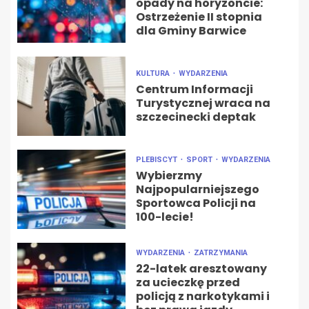
opady na horyzoncie:
Ostrzeżenie II stopnia
dla Gminy Barwice
KULTURA
WYDARZENIA
Centrum Informacji
Turystycznej wraca na
szczecinecki deptak
PLEBISCYT
SPORT
WYDARZENIA
Wybierzmy
Najpopularniejszego
Sportowca Policji na
100-lecie!
WYDARZENIA
ZATRZYMANIA
22-latek aresztowany
za ucieczkę przed
policją z narkotykami i