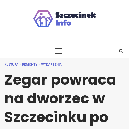
Skip
to
content
PRIMARY
MENU
KULTURA
REMONTY
WYDARZENIA
Zegar powraca
na dworzec w
Szczecinku po