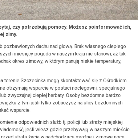
ytaj, czy potrzebują pomocy. Możesz poinformować ich,
j zimy.
ób pozbawionych dachu nad głową. Brak własnego ciepłego
ejszych miesięcy pogoda w naszym kraju nie stanowi, aż tak
dnak okres zimowy, w którym panują niskie temperatury,
na terenie Szczecinka mogą skontaktować się z Ośrodkiem
e otrzymają wsparcie w postaci noclegowni, specjalnego
 lub zwyczajnej ciepłej herbaty. Osoby bezdomne bardzo
 związku z tym jeśli tylko zobaczysz na ulicy bezdomnych
skać wsparcie.
nie odpowiednich służb tj. policji lub straży miejskiej.
wiadomość, jeśli wiesz gdzie przebywają w naszym mieście
przed utratą życia w nadchodzące mroźne i zimowe noce.