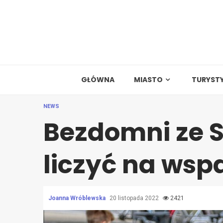
Skip
to
content
GŁÓWNA
MIASTO
TURYST
NEWS
Bezdomni ze 
liczyć na wsp
Joanna Wróblewska
20 listopada 2022
2421