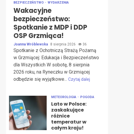
BEZPIECZEŃSTWO
WYDARZENIA
Wakacyjne
bezpieczeństwo:
Spotkanie z MDP i DDP
OSP Grzmiąca!
Joanna Wróblewska
8 sierpnia 2026
36
Spotkanie z Ochotniczą Strażą Pożarną
w Grzmiącej: Edukacja i Bezpieczeństwo
dla Wszystkich W sobotę, 8 sierpnia
2026 roku, na Ryneczku w Grzmiącej
odbędzie się wyjątkowe...
Czytaj dalej
METEOROLOGIA
POGODA
Lato w Polsce:
zaskakujące
różnice
temperatur w
całym kraju!