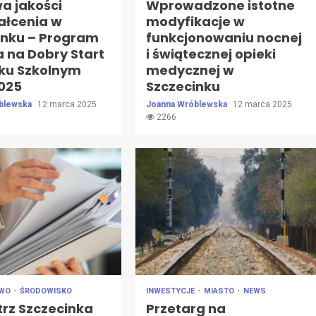
a jakości
Wprowadzone istotne
ałcenia w
modyfikacje w
inku – Program
funkcjonowaniu nocnej
 na Dobry Start
i świątecznej opieki
oku Szkolnym
medycznej w
025
Szczecinku
blewska
12 marca 2025
Joanna Wróblewska
12 marca 2025
2266
AWO
ŚRODOWISKO
INWESTYCJE
MIASTO
NEWS
trz Szczecinka
Przetarg na