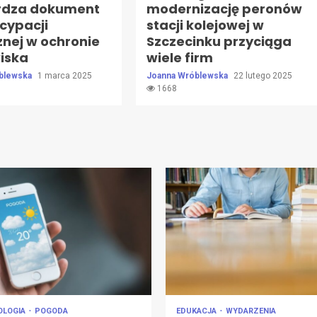
rdza dokument
modernizację peronów
cypacji
stacji kolejowej w
znej w ochronie
Szczecinku przyciąga
iska
wiele firm
blewska
1 marca 2025
Joanna Wróblewska
22 lutego 2025
1668
OLOGIA
POGODA
EDUKACJA
WYDARZENIA