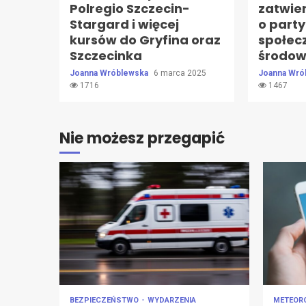
Polregio Szczecin-
zatwie
Stargard i więcej
o party
kursów do Gryfina oraz
społec
Szczecinka
środow
Joanna Wróblewska
6 marca 2025
Joanna Wró
1716
1467
Nie możesz przegapić
BEZPIECZEŃSTWO
WYDARZENIA
METEOR