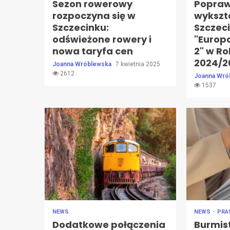
Sezon rowerowy
Popraw
rozpoczyna się w
wykszt
Szczecinku:
Szczec
odświeżone rowery i
"Europa
nowa taryfa cen
2" w R
2024/2
Joanna Wróblewska
7 kwietnia 2025
2612
Joanna Wró
1537
NEWS
NEWS
PR
Dodatkowe połączenia
Burmis