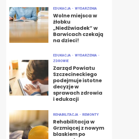
EDUKACJA
WYDARZENIA
Wolne miejsca w
żłobku
„Niedźwiadek” w
Barwicach czekają
na dzieci!
EDUKACJA
WYDARZENIA
ZDROWIE
Zarząd Powiatu
Szczecineckiego
podejmuje istotne
decyzje w
sprawach zdrowia
i edukacji
REHABILITACJA
REMONTY
Rehabilitacja w
Grzmiącej z nowym
blaskiem po