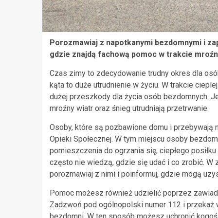
Porozmawiaj z napotkanymi bezdomnymi i zap
gdzie znajdą fachową pomoc w trakcie mroźne
Czas zimy to zdecydowanie trudny okres dla os
kąta to duże utrudnienie w życiu. W trakcie ciepl
dużej przeszkody dla życia osób bezdomnych. Je
mroźny wiatr oraz śnieg utrudniają przetrwanie.
Osoby, które są pozbawione domu i przebywają 
Opieki Społecznej. W tym miejscu osoby bezdomn
pomieszczenia do ogrzania się, ciepłego posiłku
często nie wiedzą, gdzie się udać i co zrobić. W
porozmawiaj z nimi i poinformuj, gdzie mogą uzy
Pomoc możesz również udzielić poprzez zawiadomie
Zadzwoń pod ogólnopolski numer 112 i przekaż 
bezdomni. W ten sposób możesz uchronić kogoś 